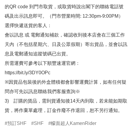
的QR code 到門市取貨，或取貨時說出閣下的聯絡電話號
碼及出示訊息即可。（門市營業時間: 12:30pm-9:00PM）

選擇快遞送貨的客人：

會以訊息 或 電郵通知補款，確認收到後本店會在三個工作
天內（不包括星期六、日及公眾假期）寄出貨品，並會以訊
息及電郵通知追蹤號碼已出貨。

所需運費可參考以下順豐速運官網：

https://bit.ly/3DY0OPc

※因貨品包裝後的外盒體積都會影響運費計算，如有任何疑
問亦可先以訊息聯絡我們客服查詢※

3)　訂購的貨品，需到貨通知後14天內到取，若未能如期取
貨，將作棄單處理，訂金作廢不作退回，恕不另行通知。
預訂SHF
SHF
幪面超人KamenRider