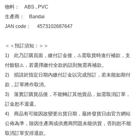
物料：　ABS , PVC

生產商：　Bandai

JAN code：　 4573102687647

＜＜預訂須知：＞＞

1)　此乃訂購頁面，繳付訂金後，⚠️需取貨時進行補款，支
付餘額⚠️，若選擇繳付全款的話則無需再補款。

2)　煩請於指定日期內繳付訂金以完成預訂，若未能如期付
款，訂單將作取消。

3)　落實訂購貨品後，不能轉訂其他貨品，如需取消訂單，
訂金恕不退還。

4)　商品有可能因故變更出貨日期，最終發貨日由官方網站
公佈為準，除因生產商或供應商問題未能供貨，否則恕不能
取消訂單安排退款。
