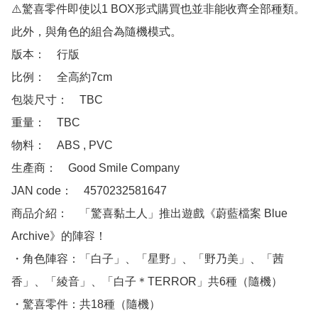
⚠️驚喜零件即使以1 BOX形式購買也並非能收齊全部種類。
此外，與角色的組合為隨機模式。

版本：　行版

比例：　全高約7cm

包裝尺寸：　TBC

重量：　TBC

物料：　ABS , PVC 

生產商：　Good Smile Company

JAN code：　4570232581647

商品介紹：　「驚喜黏土人」推出遊戲《蔚藍檔案 Blue 
Archive》的陣容！

・角色陣容：「白子」、「星野」、「野乃美」、「茜
香」、「綾音」、「白子＊TERROR」共6種（隨機）

・驚喜零件：共18種（隨機）
