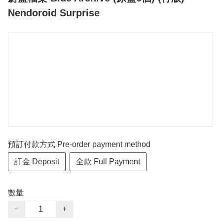
Nendoroid Surprise
預訂付款方式 Pre-order payment method
訂金 Deposit
全款 Full Payment
數量
−
+