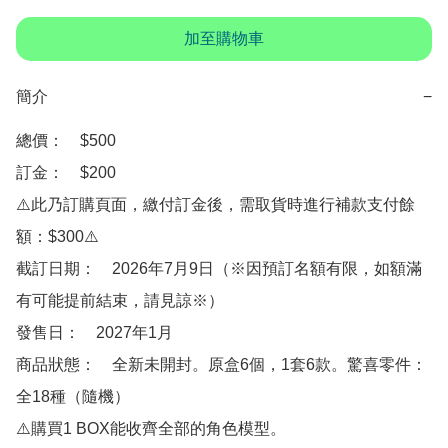
加至購物車
簡介
−
總價：　$500

訂金：　$200

⚠️此乃訂購頁面，繳付訂金後，需取貨時進行補款支付餘
額：$300⚠️

截訂日期：　2026年7月9日（※因預訂名額有限，如額滿
有可能提前結束，請見諒※）

發售日：　2027年1月

商品狀態：　全新未開封。原盒6個，1套6款。驚喜零件：
全18種（隨機）

⚠️購買1 BOX能收齊全部的角色模型。
