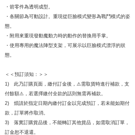
・箭零件為透明成型。

・各關節為可動設計。重現從巨臉模式變形為戰鬥模式的姿
態。

・附用來重現發動魔動力時的動作的替換用手掌。

・使用專用的魔法陣型支架，可展示以巨臉模式漂浮的狀
態。

＜＜預訂須知：＞＞

1)　此乃訂購頁面，繳付訂金後，⚠️需取貨時進行補款，支
付餘額⚠️，若選擇繳付全款的話則無需再補款。

2)　煩請於指定日期內繳付訂金以完成預訂，若未能如期付
款，訂單將作取消。

3)　落實訂購貨品後，不能轉訂其他貨品，如需取消訂單，
訂金恕不退還。
