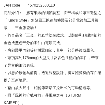
JAN code：　4570232588110

商品介紹：　擁有細緻的細節調整、面部構成和厚重造型之
「King's Style」無敵風王以追加塗裝及部分電鍍加工升級
版——王金版登場！

・符合品名「王金」的豪華塗裝款式。以裝飾和點綴頭部的
金色成型色部分的零件由電鍍完成。

・肩部裝甲內部等的機翼細節，其中一部分將鍍成黑色。

・頭頂高約175mm的大型尺寸及多色且精細的零件，帶來
了豐富的細節表現。

・以忠於原創為前提，透過調整設計，將立體獨有的存在感
提升至新境界。

・藉由放大尺寸，於關節新增了拉出式的可動構造等。

・附「風神的狩獵弓箭」暴風皇之弓（STURM 
KAISER）。
