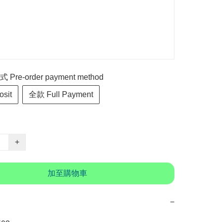
re-order payment method
sit
全款 Full Payment
+
加至購物車
−