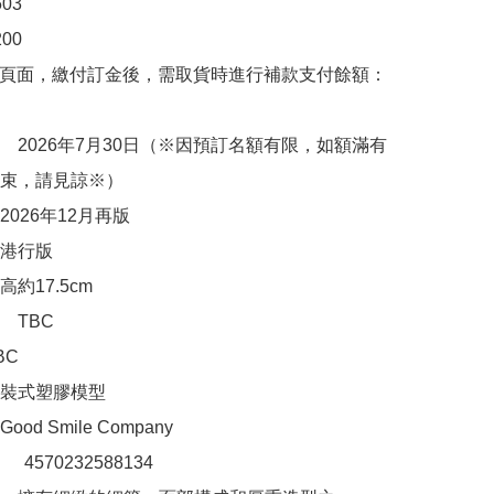
3

0

購頁面，繳付訂金後，需取貨時進行補款支付餘額：
　2026年7月30日（※因預訂名額有限，如額滿有
束，請見諒※）

026年12月再版

港行版

約17.5cm

TBC

C

裝式塑膠模型

d Smile Company

：　4570232588134
