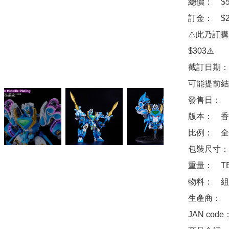
總價：　$50
訂金：　$20
⚠️此乃訂
$303⚠️

截訂日期：
可能提前結
發售日：　2
版本：　香
比例：　全高
包裝尺寸：　
重量：　TB
物料：　組
生產商：　Goo
JAN code