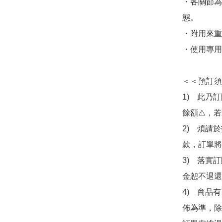
・各關節為
態。

・附用來重
・使用專用
＜＜預訂須
1)　此乃
餘額⚠️，
2)　煩請
款，訂單將
3)　落實
金恕不退還
4)　商品
佈為準，除