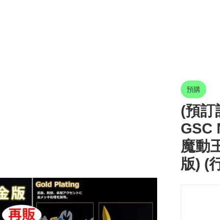
預購
(預訂訂
GSC 
魔動王
版) (