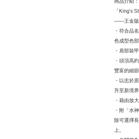
商品介紹：
「King'
——王金版
・符合品名
色成型色部
・肩部裝甲
・頭頂高約
豐富的細節
・以忠於原
升至新境界
・藉由放大
・附「水神
除可選擇長
上。
