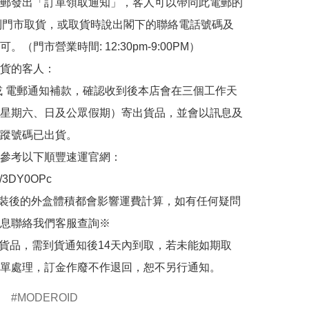
郵發出「訂單領取通知」，客人可以帶同此電郵的
de 到門市取貨，或取貨時說出閣下的聯絡電話號碼及
。（門市營業時間: 12:30pm-9:00PM）

貨的客人：

或 電郵通知補款，確認收到後本店會在三個工作天
星期六、日及公眾假期）寄出貨品，並會以訊息及
蹤號碼已出貨。

參考以下順豐速運官網：

.ly/3DY0OPc

裝後的外盒體積都會影響運費計算，如有任何疑問
息聯絡我們客服查詢※

的貨品，需到貨通知後14天內到取，若未能如期取
單處理，訂金作廢不作退回，恕不另行通知。
MODEROID