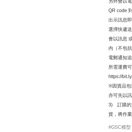
另外會以電
QR co
出示訊息即可
選擇快遞送
會以訊息 
內（不包括
電郵通知追
所需運費可
https://bit
※因貨品包
亦可先以訊
3)　訂購
貨，將作棄
GSC模型