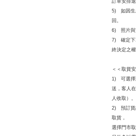
訂單安排退
5)　如因
回。

6)　照片
7)　確定
終決定之權
＜＜取貨安
1)　可選
送，客人在
人收取）。

2)　預訂貨
取貨，

選擇門市取