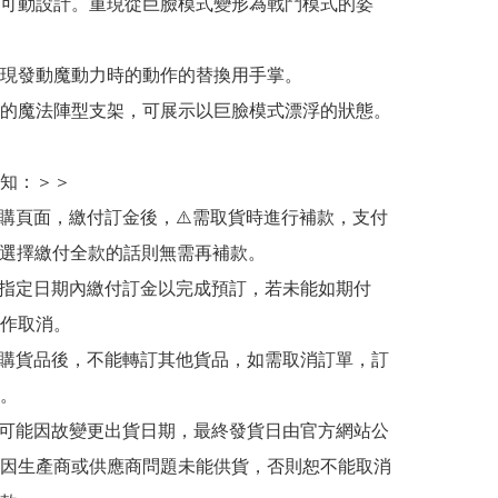
可動設計。重現從巨臉模式變形為戰鬥模式的姿
現發動魔動力時的動作的替換用手掌。

的魔法陣型支架，可展示以巨臉模式漂浮的狀態。

知：＞＞

訂購頁面，繳付訂金後，⚠️需取貨時進行補款，支付
若選擇繳付全款的話則無需再補款。

於指定日期內繳付訂金以完成預訂，若未能如期付
作取消。

訂購貨品後，不能轉訂其他貨品，如需取消訂單，訂
。

有可能因故變更出貨日期，最終發貨日由官方網站公
因生產商或供應商問題未能供貨，否則恕不能取消