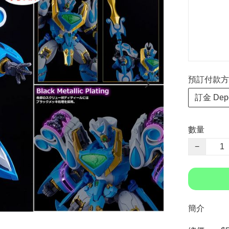
預訂付款方式 P
訂金 Depo
數量
−
簡介