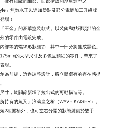
　擁有細緻的細節、面部構成和厚重造型之
s Style」無敵水王以追加塗裝及部分電鍍加工升級版
登場！

「王金」的豪華塗裝款式。以裝飾和點綴頭部的金
分的零件由電鍍完成。

內部等的螺絲形狀細節，其中一部分將鍍成黑色。

175mm的大型尺寸及多色且精細的零件，帶來了
表現。

創為前提，透過調整設計，將立體獨有的存在感提
。

尺寸，於關節新增了拉出式的可動構造等。

所持有的魚叉」浪濤皇之槍（WAVE KAISER）。
短2種握柄外，也可左右分開的狀態裝備於雙手