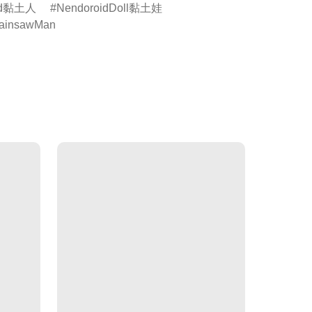
oid黏土人
NendoroidDoll黏土娃
insawMan