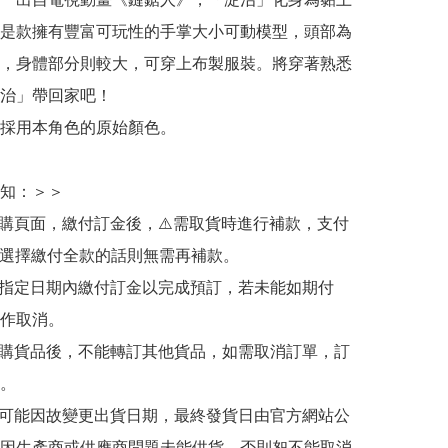
是款擁有豐富可玩性的手掌大小可動模型，頭部為
，身體部分則較大，可穿上布製服裝。將穿著熟悉
治」帶回家吧！

採用本角色的原始顏色。

知：＞＞

訂購頁面，繳付訂金後，⚠️需取貨時進行補款，支付
若選擇繳付全款的話則無需再補款。

於指定日期內繳付訂金以完成預訂，若未能如期付
作取消。

訂購貨品後，不能轉訂其他貨品，如需取消訂單，訂
。

有可能因故變更出貨日期，最終發貨日由官方網站公
因生產商或供應商問題未能供貨，否則恕不能取消