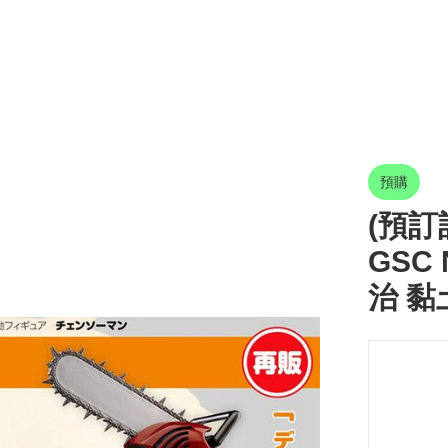
預購
(預訂訂
GSC 
治 黏土