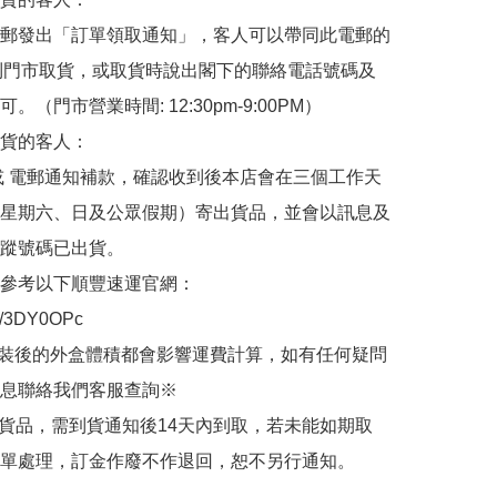
郵發出「訂單領取通知」，客人可以帶同此電郵的
de 到門市取貨，或取貨時說出閣下的聯絡電話號碼及
。（門市營業時間: 12:30pm-9:00PM）

貨的客人：

或 電郵通知補款，確認收到後本店會在三個工作天
星期六、日及公眾假期）寄出貨品，並會以訊息及
蹤號碼已出貨。

參考以下順豐速運官網：

.ly/3DY0OPc

裝後的外盒體積都會影響運費計算，如有任何疑問
息聯絡我們客服查詢※

的貨品，需到貨通知後14天內到取，若未能如期取
單處理，訂金作廢不作退回，恕不另行通知。