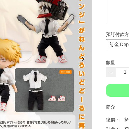
預訂付款方式 P
訂金 Depo
數量
−
簡介
總價：　$51
訂金：　$2