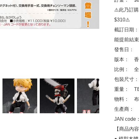
⚠️此乃訂
$310⚠️

截訂日期：
能提前結束
發售日：　2
版本：　香
比例：　全高
包裝尺寸：　
重量：　TB
物料：　布
生產商：　Goo
JAN code
【商品內容】
● 模型本體
