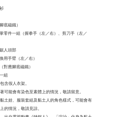
衫

腳底磁鐵）

手掌零件一組（握拳手（左／右）、剪刀手（左／
鋸人頭部

替換用手臂（左／右）

座（對應腳底磁鐵）

一組

包含假人衣架。

著可能會有染色至素體上的情況，敬請留意。

黏土娃、服裝套組及黏土人的角色樣式，可能會有
上的情況，敬請見諒。

　出自電視動畫《鏈鋸人》，「淀治」化身為黏土