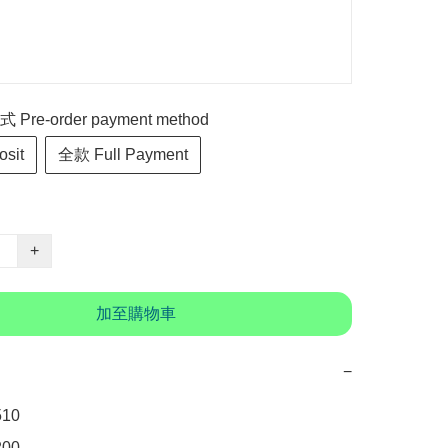
re-order payment method
sit
全款 Full Payment
+
加至購物車
−
0

00　
