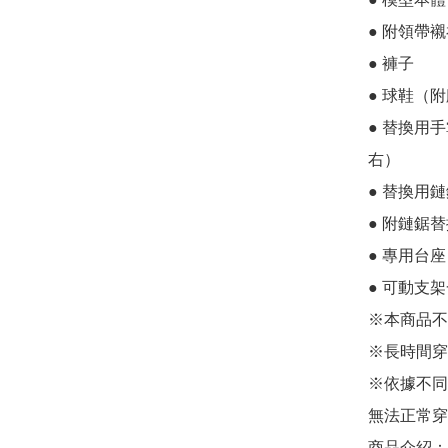
● 附領帶襯
● 褲子

● 球鞋（附
● 替換用
右）

● 替換用鏈
● 附鏈鋸
● 專用台
● 可動支架
※本商品不
※長時間穿
※依據不同
無法正常穿
商品介紹：