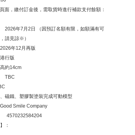
購頁面，繳付訂金後，需取貨時進行補款支付餘額：
　2026年7月2日 （因預訂名額有限，如額滿有可
，請見諒※）

026年12月再版

港行版

約14cm

TBC

C

、磁鐵、塑膠製塗裝完成可動模型

d Smile Company

：　4570232584204

：  　
