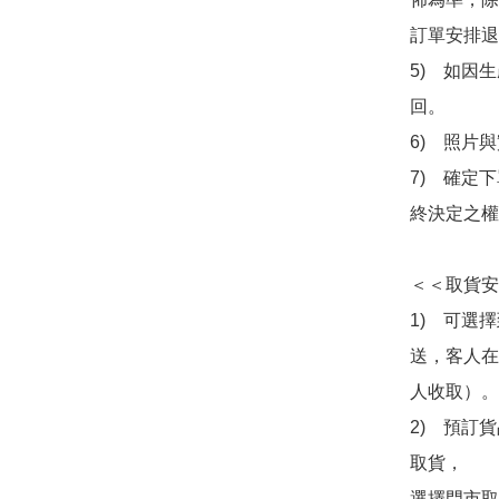
訂單安排退
5)　如因
回。

6)　照片
7)　確定
終決定之權
＜＜取貨安
1)　可選
送，客人在
人收取）。

2)　預訂貨
取貨，

選擇門市取