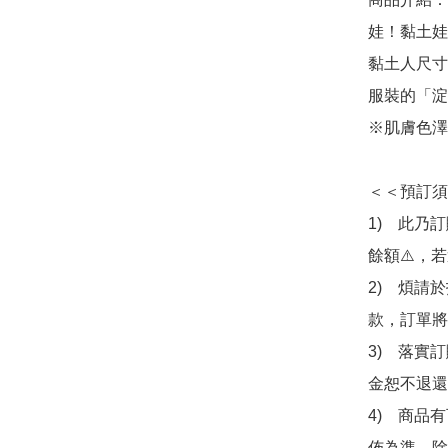
娃！黏土娃
黏土人尺寸
服裝的「淀
※肌膚色澤
＜＜預訂須
1)　此乃
餘額⚠️，
2)　煩請
款，訂單將
3)　落實
金恕不退還
4)　商品
佈為準，除