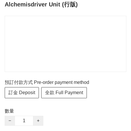
Alchemisdriver Unit (行版)
預訂付款方式 Pre-order payment method
訂金 Deposit
全款 Full Payment
數量
−
+