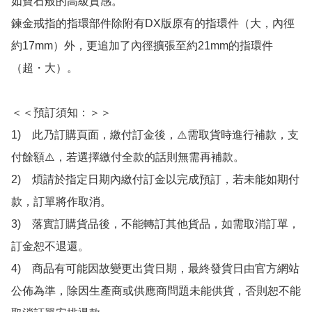
如寶石般的高級質感。

鍊金戒指的指環部件除附有DX版原有的指環件（大，內徑
約17mm）外，更追加了內徑擴張至約21mm的指環件
（超・大）。

＜＜預訂須知：＞＞

1)　此乃訂購頁面，繳付訂金後，⚠️需取貨時進行補款，支
付餘額⚠️，若選擇繳付全款的話則無需再補款。

2)　煩請於指定日期內繳付訂金以完成預訂，若未能如期付
款，訂單將作取消。

3)　落實訂購貨品後，不能轉訂其他貨品，如需取消訂單，
訂金恕不退還。

4)　商品有可能因故變更出貨日期，最終發貨日由官方網站
公佈為準，除因生產商或供應商問題未能供貨，否則恕不能