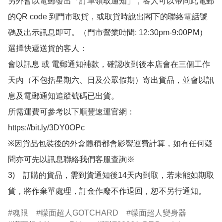
另外會以電郵發出「訂單領取通知」，客人可以帶同此電郵
的QR code 到門市取貨，或取貨時說出閣下的聯絡電話號
碼及出示訊息即可。（門市營業時間: 12:30pm-9:00PM）

選擇快遞送貨的客人：

會以訊息 或 電郵通知補款，確認收到後本店會在三個工作
天內（不包括星期六、日及公眾假期）寄出貨品，並會以訊
息及電郵通知追蹤號碼已出貨。

所需運費可參考以下順豐速運官網：

https://bit.ly/3DY0OPc

※因貨品包裝後的外盒體積都會影響運費計算，如有任何疑
問亦可先以訊息聯絡我們客服查詢※

3)　訂購的貨品，需到貨通知後14天內到取，若未能如期取
貨，將作棄單處理，訂金作廢不作退回，恕不另行通知。
魂限
幪面超人GOTCHARD
幪面超人變身器