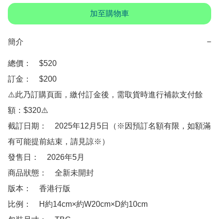
加至購物車
簡介
−
總價：　$520

訂金：　$200

⚠️此乃訂購頁面，繳付訂金後，需取貨時進行補款支付餘
額：$320⚠️

截訂日期：　2025年12月5日（※因預訂名額有限，如額滿
有可能提前結束，請見諒※）

發售日：　2026年5月　

商品狀態：　全新未開封

版本：　香港行版

比例：　H約14cm×約W20cm×D約10cm
