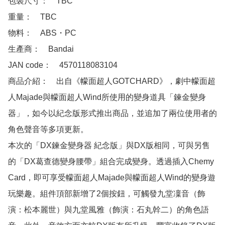
包裝尺寸：　TBC

重量：　TBC

物料：　ABS・PC

生產商：　Bandai

JAN code：　4570118083104 

商品介紹：　出自《幪面超人GOTCHARD》，劇中幪面超
人Majade與幪面超人Wind所使用的變身道具「鍊金變身
器」，如今以紀念版形式推出商品，並追加了兩位使用者的
角色聲音等多項更新。

本次的「DX鍊金變身器 紀念版」與DX版相同，可與另售
的「DX葛查德變身腰帶」組合完成變身。透過插入Chemy 
Card，即可享受幪面超人Majade與幪面超人Wind的變身遊
玩樂趣。組件頂部新增了2個按鈕，可觸發九堂凜音（飾
演：松本麗世）與九堂風雅（飾演：石丸幹二）的角色語