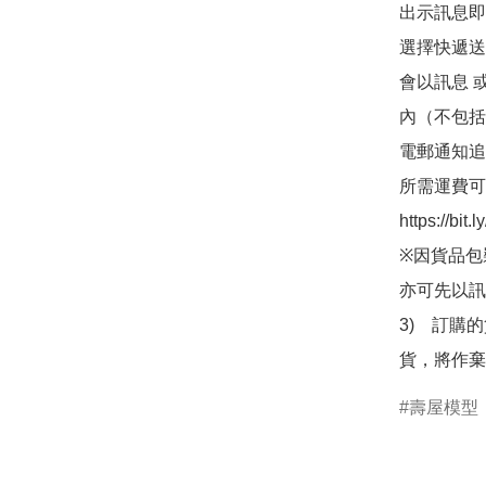
出示訊息即可
選擇快遞送
會以訊息 
內（不包括
電郵通知追
所需運費可
https://bit
※因貨品包
亦可先以訊
3)　訂購
貨，將作棄
壽屋模型