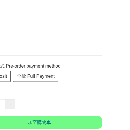
re-order payment method
sit
全款 Full Payment
+
加至購物車