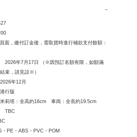
−
7

00　

購頁面，繳付訂金後，需取貨時進行補款支付餘額：
　2026年7月17日 （※因預訂名額有限，如額滿
結束，請見諒※）

026年12月

港行版

莉塔：全高約16cm　車両：全長約19.5cm

TBC

C

・PE・ABS・PVC・POM
