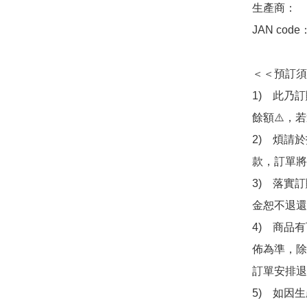
生產商：　壽屋
JAN code
＜＜預訂須
1)　此乃
餘額⚠️，
2)　煩請
款，訂單將
3)　落實
金恕不退還
4)　商品
佈為準，除
訂單安排退
5)　如因