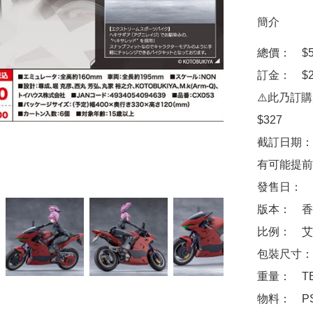
簡介
總價：　$52
訂金：　$2
⚠️此乃訂
$327

截訂日期：
有可能提前
發售日：　2
版本：　香
比例：　艾米
包裝尺寸：　
重量：　TB
物料：　PS