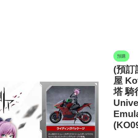
預購
(預訂訂
屋 K
塔 騎行
Unive
Emula
(KO0