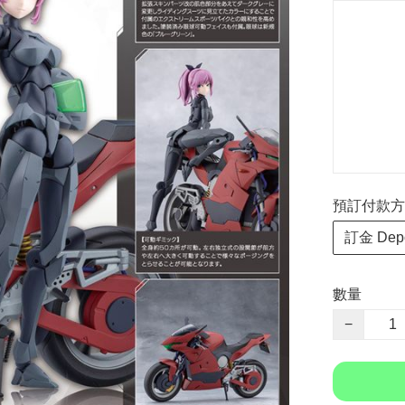
預訂付款方式 P
訂金 Depo
數量
−