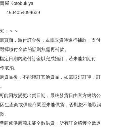
 Kotobukiya

：　4934054094639

知：＞＞

訂購頁面，繳付訂金後，⚠️需取貨時進行補款，支付
若選擇繳付全款的話則無需再補款。

於指定日期內繳付訂金以完成預訂，若未能如期付
作取消。

訂購貨品後，不能轉訂其他貨品，如需取消訂單，訂
。

有可能因故變更出貨日期，最終發貨日由官方網站公
因生產商或供應商問題未能供貨，否則恕不能取消
款。

生產商或供應商未能全數供貨，所有訂金將獲全數退