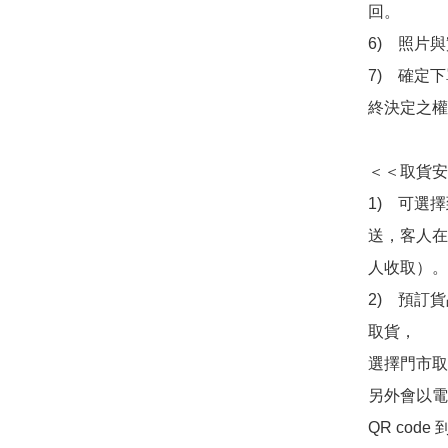
回。

6)　照片
7)　確定
終決定之權
＜＜取貨安
1)　可選
送，客人在
人收取）。

2)　預訂貨
取貨，

選擇門市取
另外會以電
QR co