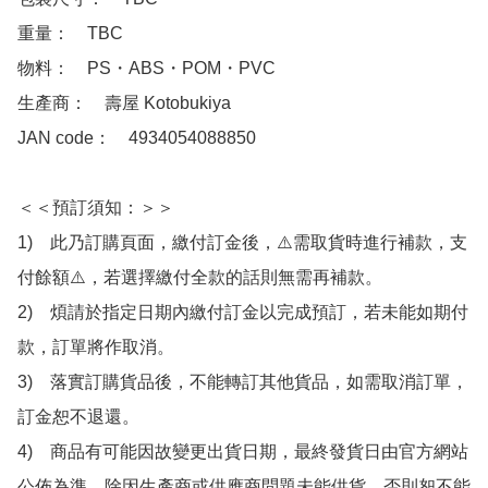
重量：　TBC

物料：　PS・ABS・POM・PVC

生產商：　壽屋 Kotobukiya

JAN code：　4934054088850

＜＜預訂須知：＞＞

1)　此乃訂購頁面，繳付訂金後，⚠️需取貨時進行補款，支
付餘額⚠️，若選擇繳付全款的話則無需再補款。

2)　煩請於指定日期內繳付訂金以完成預訂，若未能如期付
款，訂單將作取消。

3)　落實訂購貨品後，不能轉訂其他貨品，如需取消訂單，
訂金恕不退還。

4)　商品有可能因故變更出貨日期，最終發貨日由官方網站
公佈為準，除因生產商或供應商問題未能供貨，否則恕不能