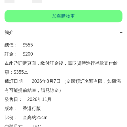
加至購物車
簡介
−
總價：　$555

訂金：　$200

⚠️此乃訂購頁面，繳付訂金後，需取貨時進行補款支付餘
額：$355⚠️

截訂日期：　2026年8月7日 （※因預訂名額有限，如額滿
有可能提前結束，請見諒※）

發售日：　2026年11月

版本：　香港行版

比例：　全高約25cm

包裝尺寸：　TBC
