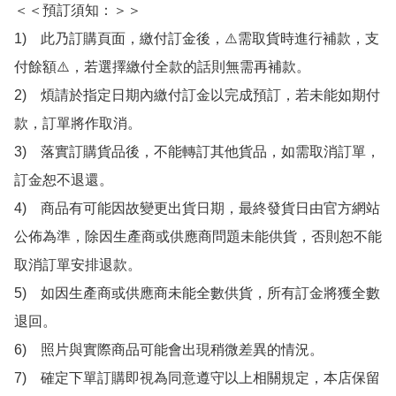
＜＜預訂須知：＞＞

1)　此乃訂購頁面，繳付訂金後，⚠️需取貨時進行補款，支
付餘額⚠️，若選擇繳付全款的話則無需再補款。

2)　煩請於指定日期內繳付訂金以完成預訂，若未能如期付
款，訂單將作取消。

3)　落實訂購貨品後，不能轉訂其他貨品，如需取消訂單，
訂金恕不退還。

4)　商品有可能因故變更出貨日期，最終發貨日由官方網站
公佈為準，除因生產商或供應商問題未能供貨，否則恕不能
取消訂單安排退款。

5)　如因生產商或供應商未能全數供貨，所有訂金將獲全數
退回。

6)　照片與實際商品可能會出現稍微差異的情況。

7)　確定下單訂購即視為同意遵守以上相關規定，本店保留