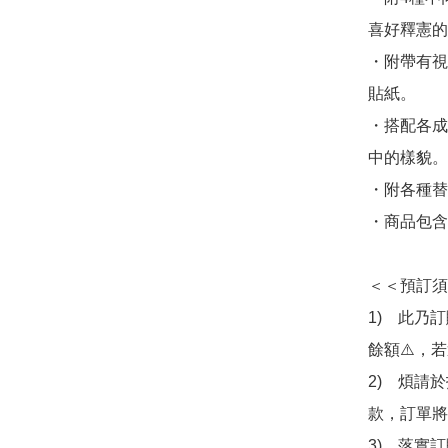
喜好釋憲的
・附帶有視
貼紙。

・搭配各成
中的樣貌。

・附各種替
・商品包含
＜＜預訂須
1)　此乃
餘額⚠️，
2)　煩請
款，訂單將
3)　落實