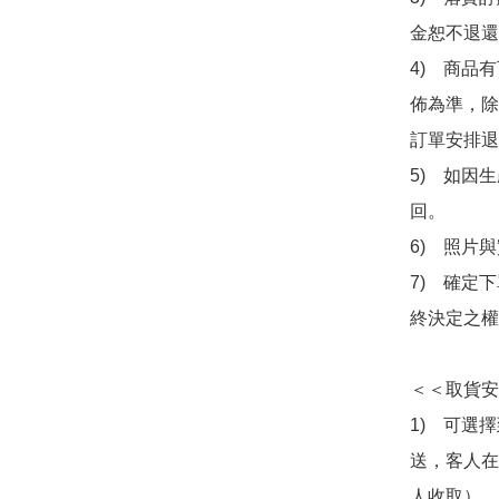
金恕不退還
4)　商品
佈為準，除
訂單安排退
5)　如因
回。

6)　照片
7)　確定
終決定之權
＜＜取貨安
1)　可選
送，客人在
人收取）。
