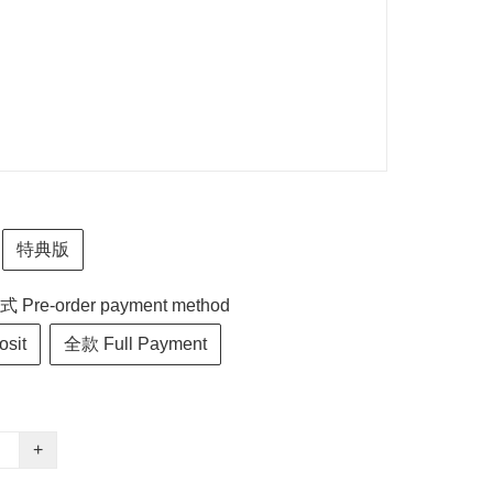
特典版
re-order payment method
sit
全款 Full Payment
+