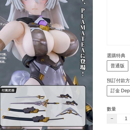
選購特典
普通版
預訂付款方式 P
訂金 Depo
數量
−