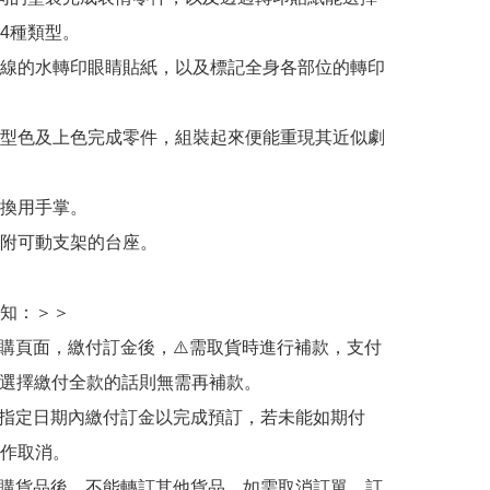
4種類型。

線的水轉印眼睛貼紙，以及標記全身各部位的轉印
型色及上色完成零件，組裝起來便能重現其近似劇
換用手掌。

附可動支架的台座。

知：＞＞

訂購頁面，繳付訂金後，⚠️需取貨時進行補款，支付
若選擇繳付全款的話則無需再補款。

於指定日期內繳付訂金以完成預訂，若未能如期付
作取消。

訂購貨品後，不能轉訂其他貨品，如需取消訂單，訂