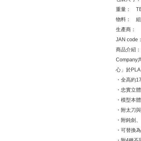
重量：　TB
物料：　組
生產商：　Goo
JAN code
商品介紹：　出
Compa
心」於PLA
・全高約1
・忠實立體化
・模型本體
・附太刀與
・附鈍劍、
・可替換為
・附4種不