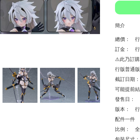
簡介
總價：　行版
訂金：　行版
⚠️此乃訂
行版普通版 $
截訂日期：
可能提前結
發售日：　2
版本：　行
配件一件

比例：　全高
包裝尺寸：　