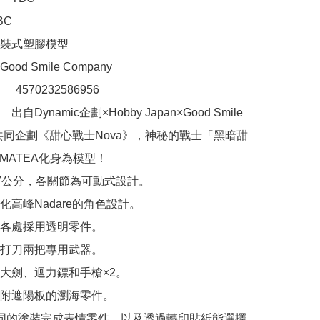
C

裝式塑膠模型

d Smile Company

：　4570232586956

自Dynamic企劃×Hobby Japan×Good Smile 
ny共同企劃《甜心戰士Nova》，神秘的戰士「黑暗甜
MATEA化身為模型！

7公分，各關節為可動式設計。

高峰Nadare的角色設計。

各處採用透明零件。

打刀兩把專用武器。

大劍、迴力鏢和手槍×2。

附遮陽板的瀏海零件。

同的塗裝完成表情零件，以及透過轉印貼紙能選擇