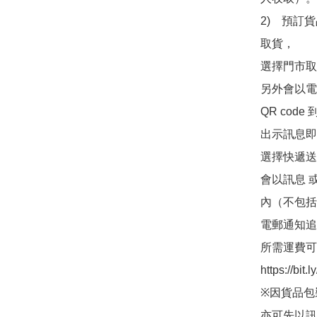
2)　預訂貨
取貨，

選擇門市取
另外會以電
QR co
出示訊息即可
選擇快遞送
會以訊息 
內（不包括
電郵通知追
所需運費可
https://bit
※因貨品包
亦可先以訊