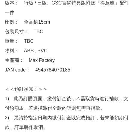
版本：　行版 / 日版。GSC官網特典版附送「得意臉」配件
一件

比例：　全高約15cm

包裝尺寸：　TBC

重量：　TBC

物料：　ABS , PVC 

生產商：　Max Factory

JAN code：　4545784070185

＜＜預訂須知：＞＞

1)　此乃訂購頁面，繳付訂金後，⚠️需取貨時進行補款，支
付餘額⚠️，若選擇繳付全款的話則無需再補款。

2)　煩請於指定日期內繳付訂金以完成預訂，若未能如期付
款，訂單將作取消。
