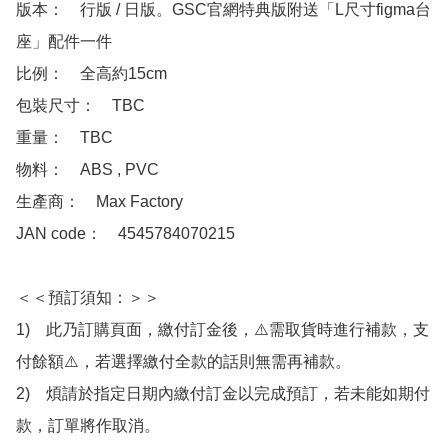
版本：　行版 / 日版。GSC官網特典版附送「L尺寸figma台
座」配件一件

比例：　全高約15cm

包裝尺寸：　TBC

重量：　TBC

物料：　ABS , PVC 

生產商：　Max Factory

JAN code：　4545784070215

＜＜預訂須知：＞＞

1)　此乃訂購頁面，繳付訂金後，⚠️需取貨時進行補款，支
付餘額⚠️，若選擇繳付全款的話則無需再補款。

2)　煩請於指定日期內繳付訂金以完成預訂，若未能如期付
款，訂單將作取消。
