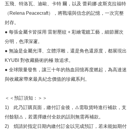
五飛、特洛瓦、迪歐、卡特 爾，以及 蕾莉娜‧皮斯克拉福特
（Relena Peacecraft），將戰場與信念的記憶，一次完整
封存。

● 每張金屬卡皆採用 雷射壓紋 + 彩繪電鍍工藝，細節層次
分明，色澤深邃。

● 無論是金屬光澤、立體浮雕，還是角色還原度，都展現出 
KYUBI 對收藏藝術的極 致追求。

● 全球限量發售，讓三十年的熱血回憶再度燃起，為高達迷
與收藏家帶來最具紀念價值的珍藏系列。

＜＜預訂須知：＞＞

1)　此乃訂購頁面，繳付訂金後，⚠️需取貨時進行補款，支
付餘額⚠️，若選擇繳付全款的話則無需再補款。

2)　煩請於指定日期內繳付訂金以完成預訂，若未能如期付