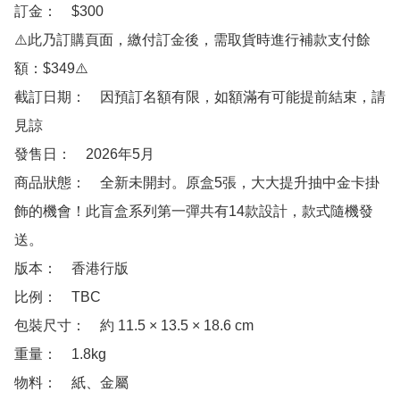
訂金：　$300 

⚠️此乃訂購頁面，繳付訂金後，需取貨時進行補款支付餘
額：$349⚠️

截訂日期：　因預訂名額有限，如額滿有可能提前結束，請
見諒

發售日：　2026年5月

商品狀態：　全新未開封。原盒5張，大大提升抽中金卡掛
飾的機會！此盲盒系列第一彈共有14款設計，款式隨機發
送。

版本：　香港行版 

比例：　TBC

包裝尺寸：　約 11.5 × 13.5 × 18.6 cm

重量：　1.8kg

物料：　紙、金屬
