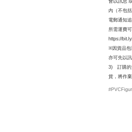
會以訊息 
內（不包括
電郵通知追
所需運費可
https://bit
※因貨品包
亦可先以訊
3)　訂購
貨，將作棄
PVCFigu