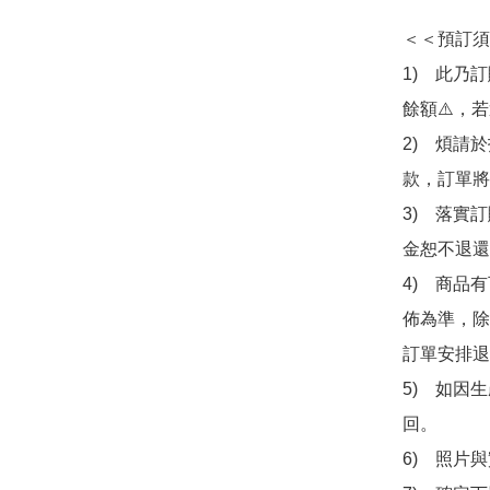
＜＜預訂須
1)　此乃
餘額⚠️，
2)　煩請
款，訂單將
3)　落實
金恕不退還
4)　商品
佈為準，除
訂單安排退
5)　如因
回。

6)　照片