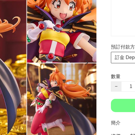
預訂付款方式 P
訂金 Depo
數量
−
簡介