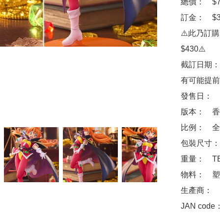
總價：　$73
訂金：　$30
⚠️此乃訂
$430⚠️

截訂日期：
有可能提前
發售日：　2
版本：　香
比例：　全高
包裝尺寸：　
重量：　TB
物料：　塑
生產商：　角
JAN code