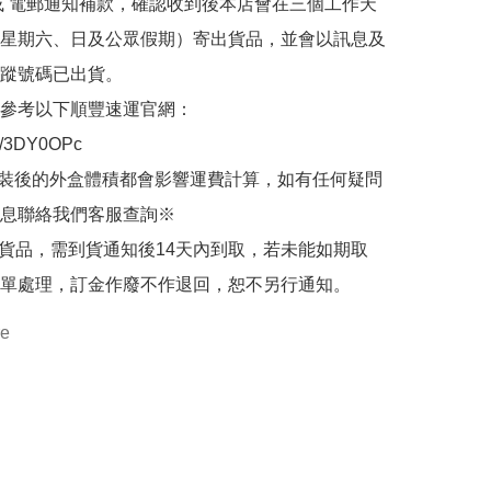
或 電郵通知補款，確認收到後本店會在三個工作天
星期六、日及公眾假期）寄出貨品，並會以訊息及
蹤號碼已出貨。

參考以下順豐速運官網：

.ly/3DY0OPc

裝後的外盒體積都會影響運費計算，如有任何疑問
息聯絡我們客服查詢※

的貨品，需到貨通知後14天內到取，若未能如期取
單處理，訂金作廢不作退回，恕不另行通知。
re