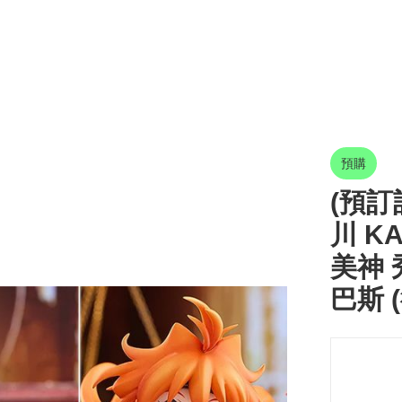
預購
(預訂訂
川 KA
美神 
巴斯 