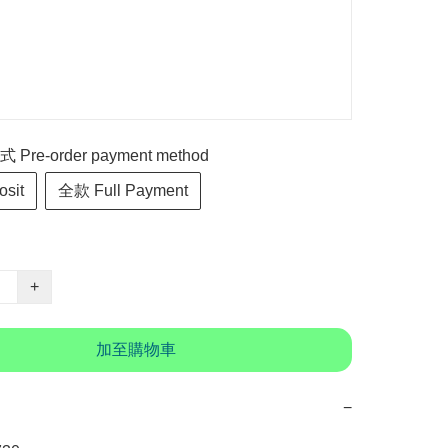
re-order payment method
sit
全款 Full Payment
+
加至購物車
−