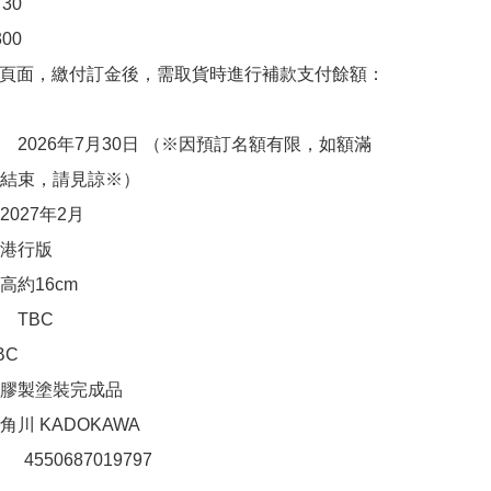
0

0

購頁面，繳付訂金後，需取貨時進行補款支付餘額：
　2026年7月30日 （※因預訂名額有限，如額滿
結束，請見諒※）

027年2月

港行版

約16cm 

TBC

C

膠製塗裝完成品

川 KADOKAWA

：　4550687019797
