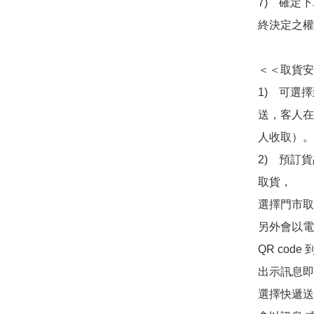
7)　確定
終決定之權
＜＜取貨安
1)　可選
送，客人在
人收取）。

2)　預訂貨
取貨，

選擇門市取
另外會以電
QR co
出示訊息即可
選擇快遞送