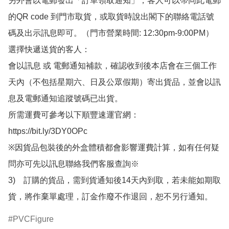
另外會以電郵發出「訂單領取通知」，客人可以帶同此電郵
的QR code 到門市取貨，或取貨時說出閣下的聯絡電話號
碼及出示訊息即可。（門市營業時間: 12:30pm-9:00PM）

選擇快遞送貨的客人：

會以訊息 或 電郵通知補款，確認收到後本店會在三個工作
天內（不包括星期六、日及公眾假期）寄出貨品，並會以訊
息及電郵通知追蹤號碼已出貨。

所需運費可參考以下順豐速運官網：

https://bit.ly/3DY0OPc

※因貨品包裝後的外盒體積都會影響運費計算，如有任何疑
問亦可先以訊息聯絡我們客服查詢※

3)　訂購的貨品，需到貨通知後14天內到取，若未能如期取
貨，將作棄單處理，訂金作廢不作退回，恕不另行通知。
PVCFigure