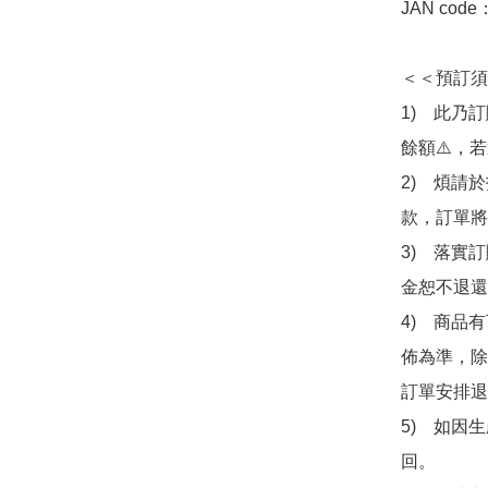
JAN code
＜＜預訂須
1)　此乃
餘額⚠️，
2)　煩請
款，訂單將
3)　落實
金恕不退還
4)　商品
佈為準，除
訂單安排退
5)　如因
回。
