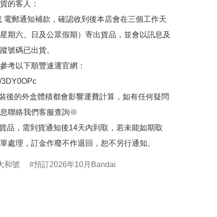
貨的客人：

或 電郵通知補款，確認收到後本店會在三個工作天
星期六、日及公眾假期）寄出貨品，並會以訊息及
蹤號碼已出貨。

參考以下順豐速運官網：

.ly/3DY0OPc

裝後的外盒體積都會影響運費計算，如有任何疑問
息聯絡我們客服查詢※

的貨品，需到貨通知後14天內到取，若未能如期取
單處理，訂金作廢不作退回，恕不另行通知。
大和號
預訂2026年10月Bandai