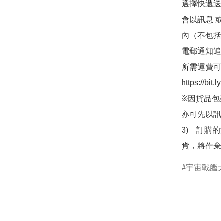
選擇快遞送
會以訊息 
內（不包括
電郵通知追
所需運費可
https://bit
※因貨品包
亦可先以訊
3)　訂購
貨，將作棄
宇宙戰艦