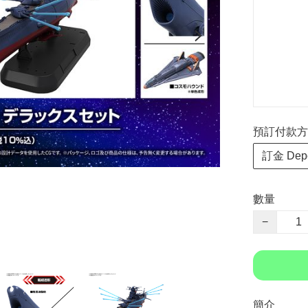
預訂付款方式 P
訂金 Depo
數量
−
簡介