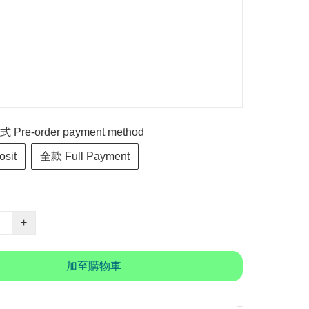
re-order payment method
sit
全款 Full Payment
+
加至購物車
−