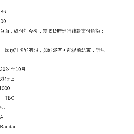
6

0

購頁面，繳付訂金後，需取貨時進行補款支付餘額：
　因預訂名額有限，如額滿有可能提前結束，請見
024年10月

港行版

000

TBC

C



ndai
