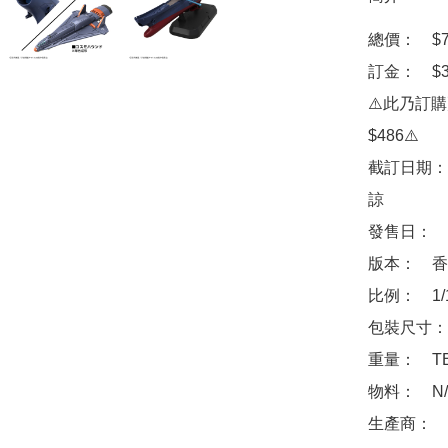
總價：　$78
訂金：　$30
⚠️此乃訂
$486⚠️

截訂日期：
諒

發售日：　2
版本：　香
比例：　1/1
包裝尺寸：　
重量：　TB
物料：　N/A
生產商：　Ba