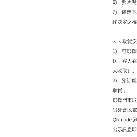
6)　照片
7)　確定
終決定之權
＜＜取貨安
1)　可選
送，客人在
人收取）。

2)　預訂貨
取貨，

選擇門市取
另外會以電
QR co
出示訊息即可