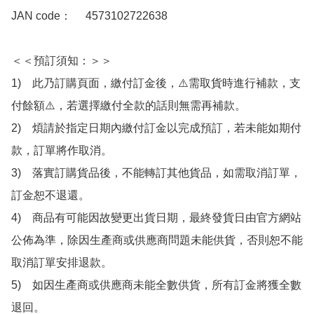
JAN code：　 4573102722638 

＜＜預訂須知：＞＞

1)　此乃訂購頁面，繳付訂金後，⚠️需取貨時進行補款，支
付餘額⚠️，若選擇繳付全款的話則無需再補款。

2)　煩請於指定日期內繳付訂金以完成預訂，若未能如期付
款，訂單將作取消。

3)　落實訂購貨品後，不能轉訂其他貨品，如需取消訂單，
訂金恕不退還。

4)　商品有可能因故變更出貨日期，最終發貨日由官方網站
公佈為準，除因生產商或供應商問題未能供貨，否則恕不能
取消訂單安排退款。

5)　如因生產商或供應商未能全數供貨，所有訂金將獲全數
退回。
