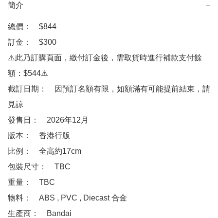
簡介
−
總價：　$844

訂金：　$300

⚠️此乃訂購頁面，繳付訂金後，需取貨時進行補款支付餘
額：$544⚠️

截訂日期：　因預訂名額有限，如額滿有可能提前結束，請
見諒

發售日：　2026年12月

版本：　香港行版

比例：　全高約17cm

包裝尺寸：　TBC

重量：　TBC

物料：　ABS , PVC , Diecast 合金

生產商：　Bandai
