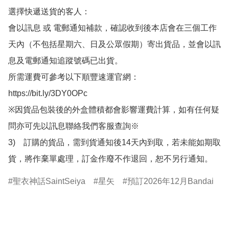
選擇快遞送貨的客人：

會以訊息 或 電郵通知補款，確認收到後本店會在三個工作
天內（不包括星期六、日及公眾假期）寄出貨品，並會以訊
息及電郵通知追蹤號碼已出貨。

所需運費可參考以下順豐速運官網：

https://bit.ly/3DY0OPc

※因貨品包裝後的外盒體積都會影響運費計算，如有任何疑
問亦可先以訊息聯絡我們客服查詢※

3)　訂購的貨品，需到貨通知後14天內到取，若未能如期取
貨，將作棄單處理，訂金作廢不作退回，恕不另行通知。
聖衣神話SaintSeiya
星矢
預訂2026年12月Bandai