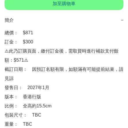
加至購物車
簡介
−
總價：　$871

訂金：　$300

⚠️此乃訂購頁面，繳付訂金後，需取貨時進行補款支付餘
額：$571⚠️

截訂日期：　因預訂名額有限，如額滿有可能提前結束，請
見諒

發售日：　2027年1月

版本：　香港行版 

比例：　全高約15.5cm

包裝尺寸：　TBC

重量：　TBC
