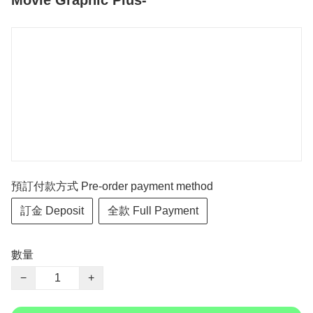
Movie Graphic Plus-
預訂付款方式 Pre-order payment method
訂金 Deposit
全款 Full Payment
數量
−
+