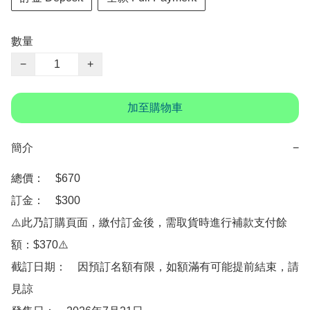
數量
−
+
加至購物車
簡介
−
總價：　$670

訂金：　$300

⚠️此乃訂購頁面，繳付訂金後，需取貨時進行補款支付餘
額：$370⚠️

截訂日期：　因預訂名額有限，如額滿有可能提前結束，請
見諒
