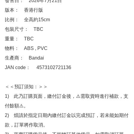
發售日：　2026年7月21日

版本：　香港行版

比例：　全高約15cm

包裝尺寸：　TBC

重量：　TBC

物料：　ABS , PVC

生產商：　Bandai

JAN code：　 4573102721136

＜＜預訂須知：＞＞

1)　此乃訂購頁面，繳付訂金後，⚠️需取貨時進行補款，支
付餘額⚠️。

2)　煩請於指定日期內繳付訂金以完成預訂，若未能如期付
款，訂單將作取消。
