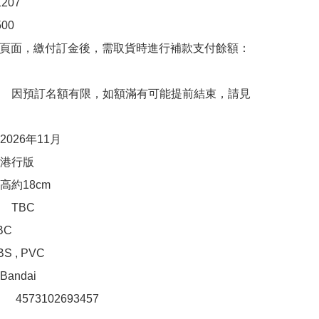
07

0

購頁面，繳付訂金後，需取貨時進行補款支付餘額：
　因預訂名額有限，如額滿有可能提前結束，請見
026年11月

港行版

約18cm

TBC

C

 , PVC

ndai

：　4573102693457
