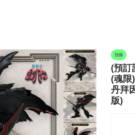
預購
(預訂訂
(魂限)
丹拜因 
版)