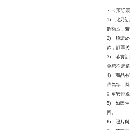
＜＜預訂須
1)　此乃
餘額⚠️，
2)　煩請
款，訂單將
3)　落實
金恕不退還
4)　商品
佈為準，除
訂單安排退
5)　如因
回。

6)　照片