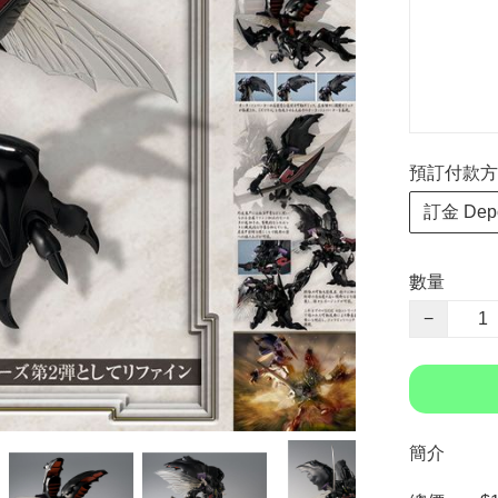
預訂付款方式 P
訂金 Depo
數量
−
簡介