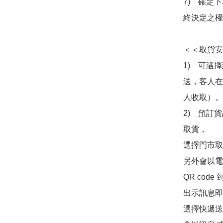
7)　確定
終決定之權
＜＜取貨安
1)　可選
送，客人在
人收取）。

2)　預訂貨
取貨，

選擇門市取
另外會以電
QR co
出示訊息即可
選擇快遞送