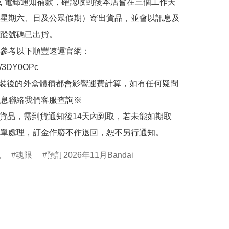
或 電郵通知補款，確認收到後本店會在三個工作天
星期六、日及公眾假期）寄出貨品，並會以訊息及
蹤號碼已出貨。

參考以下順豐速運官網：

.ly/3DY0OPc

裝後的外盒體積都會影響運費計算，如有任何疑問
息聯絡我們客服查詢※

的貨品，需到貨通知後14天內到取，若未能如期取
單處理，訂金作廢不作退回，恕不另行通知。
魂
魂限
預訂2026年11月Bandai