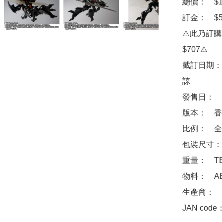
總價：　$12
訂金：　$50
⚠️此乃訂
$707⚠️

截訂日期：
諒

發售日：　2
版本：　香
比例：　全高
包裝尺寸：　
重量：　TB
物料：　ABS
生產商：　Ba
JAN code