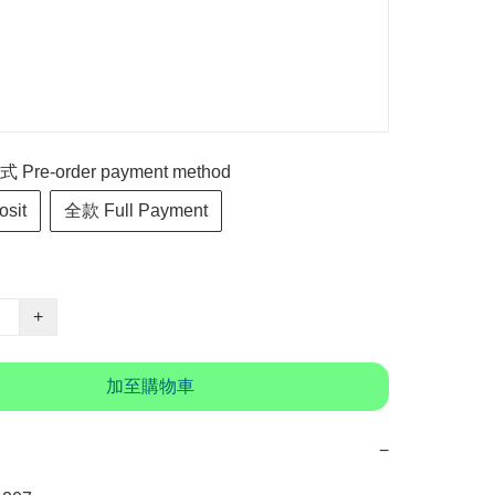
re-order payment method
sit
全款 Full Payment
+
加至購物車
−