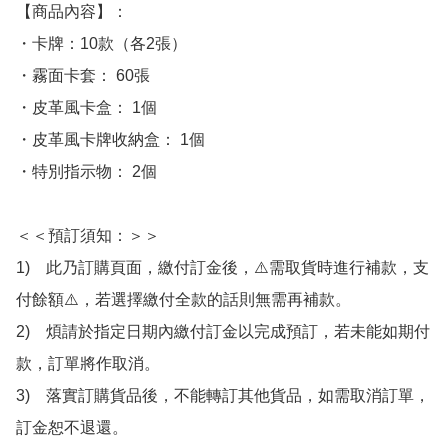
【商品內容】：

・卡牌：10款（各2張）

・霧面卡套： 60張

・皮革風卡盒： 1個

・皮革風卡牌收納盒： 1個

・特別指示物： 2個

＜＜預訂須知：＞＞

1)　此乃訂購頁面，繳付訂金後，⚠️需取貨時進行補款，支
付餘額⚠️，若選擇繳付全款的話則無需再補款。

2)　煩請於指定日期內繳付訂金以完成預訂，若未能如期付
款，訂單將作取消。

3)　落實訂購貨品後，不能轉訂其他貨品，如需取消訂單，
訂金恕不退還。
