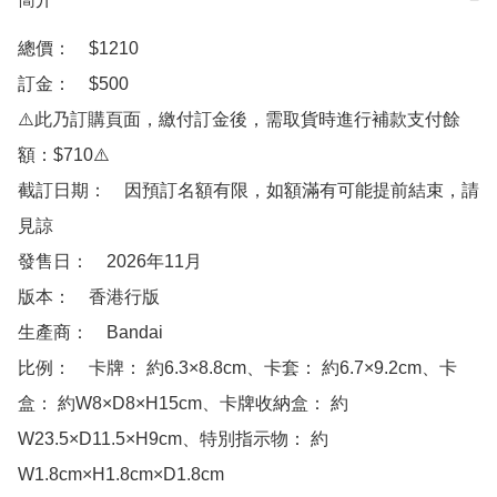
總價：　$1210

訂金：　$500

⚠️此乃訂購頁面，繳付訂金後，需取貨時進行補款支付餘
額：$710⚠️

截訂日期：　因預訂名額有限，如額滿有可能提前結束，請
見諒

發售日：　2026年11月

版本：　香港行版

生產商：　Bandai

比例：　卡牌： 約6.3×8.8cm、卡套： 約6.7×9.2cm、卡
盒： 約W8×D8×H15cm、卡牌收納盒： 約
W23.5×D11.5×H9cm、特別指示物： 約
W1.8cm×H1.8cm×D1.8cm
