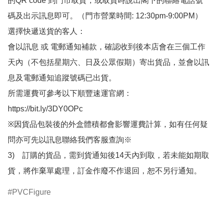
的QR code 到門市取貨，或取貨時說出閣下的聯絡電話號
碼及出示訊息即可。（門市營業時間: 12:30pm-9:00PM）

選擇快遞送貨的客人：

會以訊息 或 電郵通知補款，確認收到後本店會在三個工作
天內（不包括星期六、日及公眾假期）寄出貨品，並會以訊
息及電郵通知追蹤號碼已出貨。

所需運費可參考以下順豐速運官網：

https://bit.ly/3DY0OPc

※因貨品包裝後的外盒體積都會影響運費計算，如有任何疑
問亦可先以訊息聯絡我們客服查詢※

3)　訂購的貨品，需到貨通知後14天內到取，若未能如期取
貨，將作棄單處理，訂金作廢不作退回，恕不另行通知。
PVCFigure