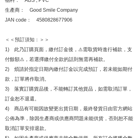
物料：　ABS , PVC

生產商：　Good Smile Company

JAN code：　4580828677906

＜＜預訂須知：＞＞

1)　此乃訂購頁面，繳付訂金後，⚠️需取貨時進行補款，支
付餘額⚠️，若選擇繳付全款的話則無需再補款。

2)　煩請於指定日期內繳付訂金以完成預訂，若未能如期付
款，訂單將作取消。

3)　落實訂購貨品後，不能轉訂其他貨品，如需取消訂單，
訂金恕不退還。

4)　商品有可能因故變更出貨日期，最終發貨日由官方網站
公佈為準，除因生產商或供應商問題未能供貨，否則恕不能
取消訂單安排退款。
