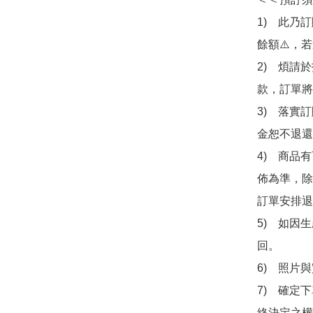
1)　此乃
餘額⚠️，
2)　煩請
款，訂單將
3)　落實
金恕不退還
4)　商品
佈為準，除
訂單安排退
5)　如因
回。

6)　照片
7)　確定
終決定之權