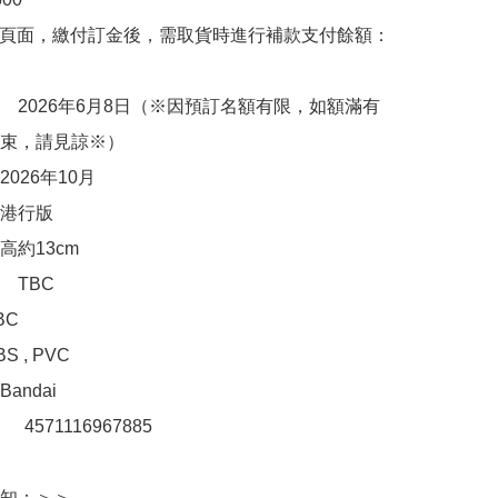
購頁面，繳付訂金後，需取貨時進行補款支付餘額：
　2026年6月8日（※因預訂名額有限，如額滿有
束，請見諒※）

026年10月

港行版

約13cm

TBC

C

, PVC 

ndai

　4571116967885 

知：＞＞
