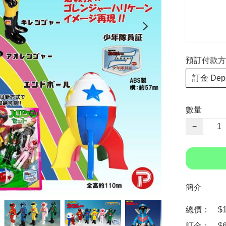
預訂付款方式 P
訂金 Depo
數量
−
簡介
總價：　$12
訂金：　$6