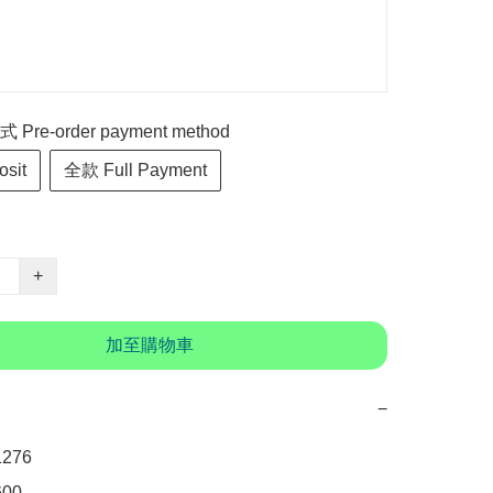
re-order payment method
sit
全款 Full Payment
+
加至購物車
−
76 

00　
