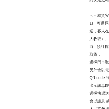
＜＜取貨安
1)　可選
送，客人在
人收取）。

2)　預訂貨
取貨，

選擇門市取
另外會以電
QR co
出示訊息即可
選擇快遞送
會以訊息 
內（不包括