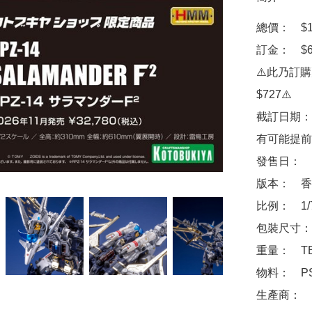
總價：　$13
訂金：　$60
⚠️此乃訂
$727⚠️

截訂日期：
有可能提前
發售日：　2
版本：　香
比例：　1/
包裝尺寸：　
重量：　TB
物料：　PS
生產商：　壽屋