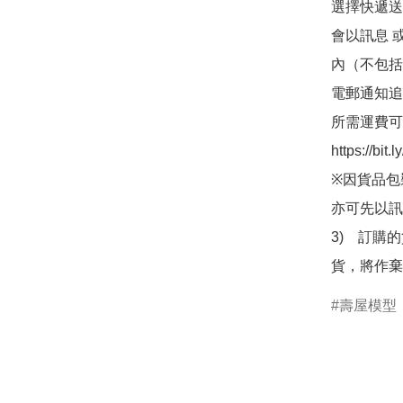
選擇快遞送
會以訊息 
內（不包括
電郵通知追
所需運費可
https://bit
※因貨品包
亦可先以訊
3)　訂購
貨，將作棄
壽屋模型