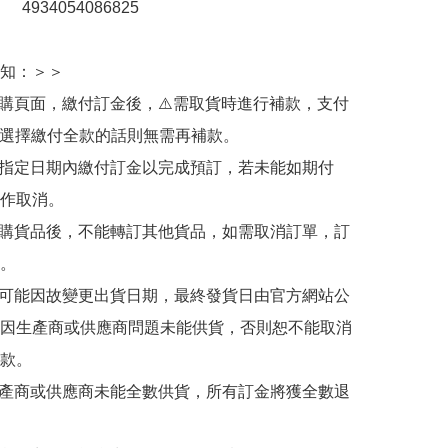
：　4934054086825

知：＞＞

訂購頁面，繳付訂金後，⚠️需取貨時進行補款，支付
若選擇繳付全款的話則無需再補款。

於指定日期內繳付訂金以完成預訂，若未能如期付
作取消。

訂購貨品後，不能轉訂其他貨品，如需取消訂單，訂
。

有可能因故變更出貨日期，最終發貨日由官方網站公
因生產商或供應商問題未能供貨，否則恕不能取消
款。

生產商或供應商未能全數供貨，所有訂金將獲全數退