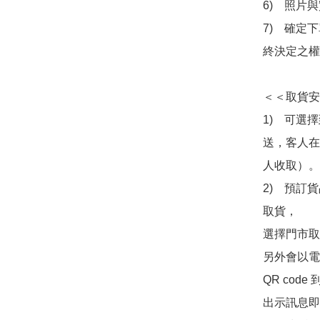
6)　照片
7)　確定
終決定之權
＜＜取貨安
1)　可選
送，客人在
人收取）。

2)　預訂貨
取貨，

選擇門市取
另外會以電
QR co
出示訊息即可