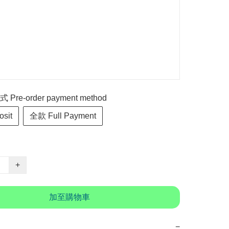
re-order payment method
sit
全款 Full Payment
+
加至購物車
−