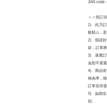
JAN code
＜＜預訂須
1)　此乃
餘額⚠️，
2)　煩請
款，訂單將
3)　落實
金恕不退還
4)　商品
佈為準，除
訂單安排退
5)　如因
回。
