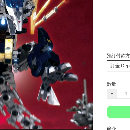
預訂付款方式 P
訂金 Depo
數量
−
簡介