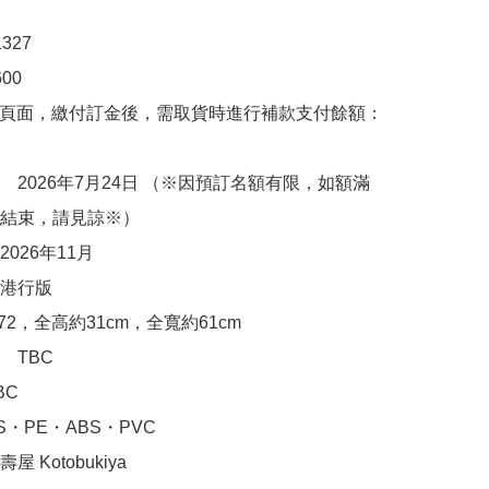
27

0

購頁面，繳付訂金後，需取貨時進行補款支付餘額：
　2026年7月24日 （※因預訂名額有限，如額滿
結束，請見諒※）

026年11月

港行版

72，全高約31cm，全寬約61cm

TBC

C

・PE・ABS・PVC

 Kotobukiya
