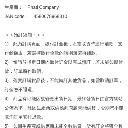
生產商：　Phat! Company

JAN code：　4580678968810

＜＜預訂須知：＞＞

1)　此乃訂購頁面，繳付訂金後，⚠️需取貨時進行補款，支
付餘額⚠️，若選擇繳付全款的話則無需再補款。

2)　煩請於指定日期內繳付訂金以完成預訂，若未能如期付
款，訂單將作取消。

3)　落實訂購貨品後，不能轉訂其他貨品，如需取消訂單，
訂金恕不退還。

4)　商品有可能因故變更出貨日期，最終發貨日由官方網站
公佈為準，除因生產商或供應商問題未能供貨，否則恕不能
取消訂單安排退款。

5)　如因生產商或供應商未能全數供貨，所有訂金將獲全數