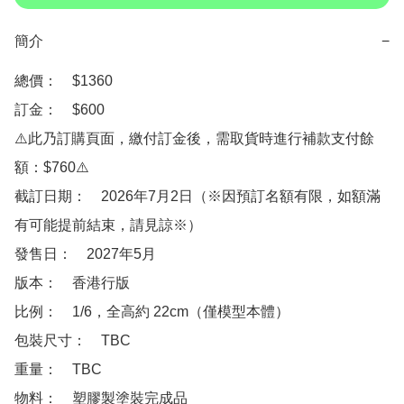
簡介
−
總價：　$1360

訂金：　$600　

⚠️此乃訂購頁面，繳付訂金後，需取貨時進行補款支付餘
額：$760⚠️

截訂日期：　2026年7月2日（※因預訂名額有限，如額滿
有可能提前結束，請見諒※）

發售日：　2027年5月

版本：　香港行版

比例：　1/6，全高約 22cm（僅模型本體）

包裝尺寸：　TBC

重量：　TBC

物料：　塑膠製塗裝完成品
