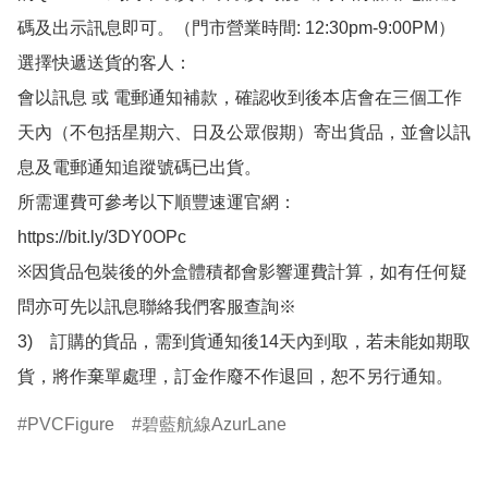
碼及出示訊息即可。（門市營業時間: 12:30pm-9:00PM）

選擇快遞送貨的客人：

會以訊息 或 電郵通知補款，確認收到後本店會在三個工作
天內（不包括星期六、日及公眾假期）寄出貨品，並會以訊
息及電郵通知追蹤號碼已出貨。

所需運費可參考以下順豐速運官網：

https://bit.ly/3DY0OPc

※因貨品包裝後的外盒體積都會影響運費計算，如有任何疑
問亦可先以訊息聯絡我們客服查詢※

3)　訂購的貨品，需到貨通知後14天內到取，若未能如期取
貨，將作棄單處理，訂金作廢不作退回，恕不另行通知。
PVCFigure
碧藍航線AzurLane