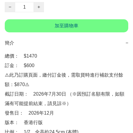
−
+
加至購物車
簡介
−
總價：　$1470

訂金：　$600

⚠️此乃訂購頁面，繳付訂金後，需取貨時進行補款支付餘
額：$870⚠️

截訂日期：　2026年7月30日 （※因預訂名額有限，如額
滿有可能提前結束，請見諒※）

發售日：　2026年12月

版本：　香港行版

比例：　1/7，全高約24.5cm (本體)
