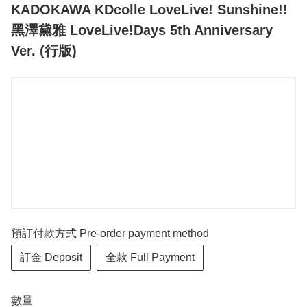
KADOKAWA KDcolle LoveLive! Sunshine!!
黑澤黛雅 LoveLive!Days 5th Anniversary
Ver. (行版)
預訂付款方式 Pre-order payment method
訂金 Deposit
全款 Full Payment
數量