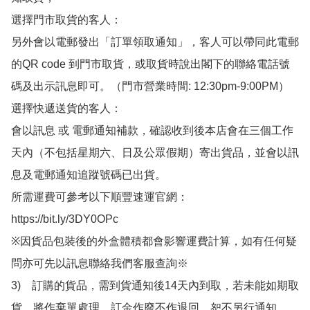
選擇門市取貨的客人：

另外會以電郵發出「訂單領取通知」，客人可以帶同此電郵
的QR code 到門市取貨，或取貨時說出閣下的聯絡電話號
碼及出示訊息即可。（門市營業時間: 12:30pm-9:00PM）

選擇快遞送貨的客人：

會以訊息 或 電郵通知補款，確認收到後本店會在三個工作
天內（不包括星期六、日及公眾假期）寄出貨品，並會以訊
息及電郵通知追蹤號碼已出貨。

所需運費可參考以下順豐速運官網：

https://bit.ly/3DY0OPc

※因貨品包裝後的外盒體積都會影響運費計算，如有任何疑
問亦可先以訊息聯絡我們客服查詢※

3)　訂購的貨品，需到貨通知後14天內到取，若未能如期取
貨，將作棄單處理，訂金作廢不作退回，恕不另行通知。