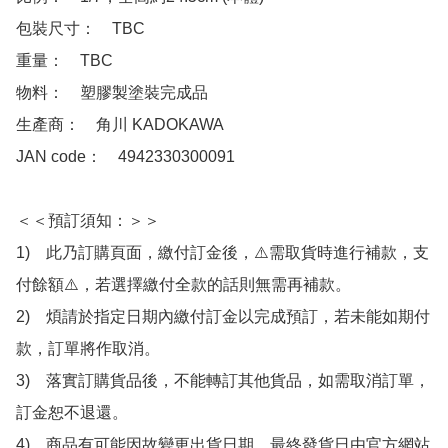
包裝尺寸：　TBC

重量：　TBC

物料：　塑膠製塗裝完成品

生產商：　角川 KADOKAWA

JAN code：　4942330300091

＜＜預訂須知：＞＞

1)　此乃訂購頁面，繳付訂金後，⚠️需取貨時進行補款，支
付餘額⚠️，若選擇繳付全款的話則無需再補款。

2)　煩請於指定日期內繳付訂金以完成預訂，若未能如期付
款，訂單將作取消。

3)　落實訂購貨品後，不能轉訂其他貨品，如需取消訂單，
訂金恕不退還。

4)　商品有可能因故變更出貨日期，最終發貨日由官方網站