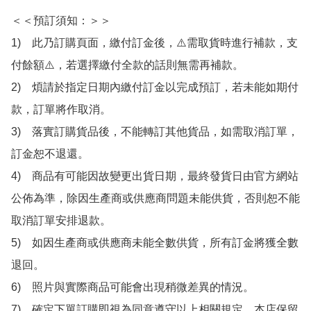
＜＜預訂須知：＞＞

1)　此乃訂購頁面，繳付訂金後，⚠️需取貨時進行補款，支
付餘額⚠️，若選擇繳付全款的話則無需再補款。

2)　煩請於指定日期內繳付訂金以完成預訂，若未能如期付
款，訂單將作取消。

3)　落實訂購貨品後，不能轉訂其他貨品，如需取消訂單，
訂金恕不退還。

4)　商品有可能因故變更出貨日期，最終發貨日由官方網站
公佈為準，除因生產商或供應商問題未能供貨，否則恕不能
取消訂單安排退款。

5)　如因生產商或供應商未能全數供貨，所有訂金將獲全數
退回。

6)　照片與實際商品可能會出現稍微差異的情況。

7)　確定下單訂購即視為同意遵守以上相關規定，本店保留