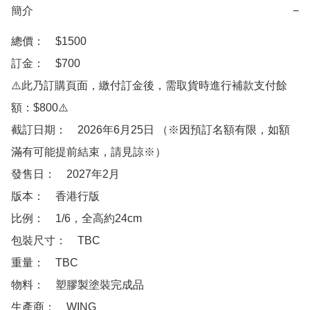
簡介
−
總價：　$1500

訂金：　$700

⚠️此乃訂購頁面，繳付訂金後，需取貨時進行補款支付餘
額：$800⚠️

截訂日期：　2026年6月25日 （※因預訂名額有限，如額
滿有可能提前結束，請見諒※）

發售日：　2027年2月

版本：　香港行版

比例：　1/6，全高約24cm

包裝尺寸：　TBC

重量：　TBC

物料：　塑膠製塗裝完成品

生產商：　WING 
