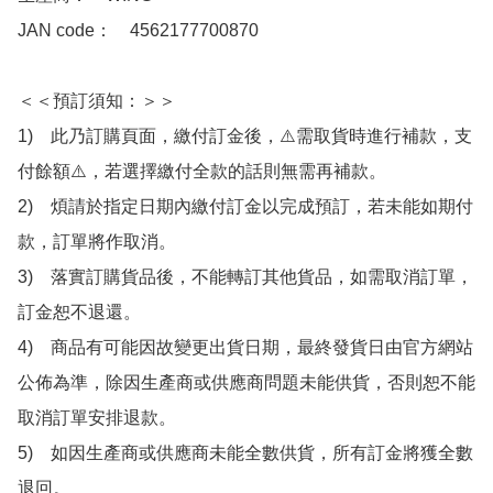
JAN code：　4562177700870

＜＜預訂須知：＞＞

1)　此乃訂購頁面，繳付訂金後，⚠️需取貨時進行補款，支
付餘額⚠️，若選擇繳付全款的話則無需再補款。

2)　煩請於指定日期內繳付訂金以完成預訂，若未能如期付
款，訂單將作取消。

3)　落實訂購貨品後，不能轉訂其他貨品，如需取消訂單，
訂金恕不退還。

4)　商品有可能因故變更出貨日期，最終發貨日由官方網站
公佈為準，除因生產商或供應商問題未能供貨，否則恕不能
取消訂單安排退款。

5)　如因生產商或供應商未能全數供貨，所有訂金將獲全數
退回。
