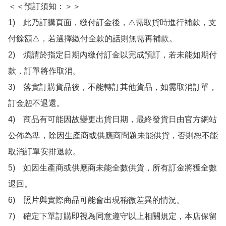
＜＜預訂須知：＞＞

1)　此乃訂購頁面，繳付訂金後，⚠️需取貨時進行補款，支
付餘額⚠️，若選擇繳付全款的話則無需再補款。

2)　煩請於指定日期內繳付訂金以完成預訂，若未能如期付
款，訂單將作取消。

3)　落實訂購貨品後，不能轉訂其他貨品，如需取消訂單，
訂金恕不退還。

4)　商品有可能因故變更出貨日期，最終發貨日由官方網站
公佈為準，除因生產商或供應商問題未能供貨，否則恕不能
取消訂單安排退款。

5)　如因生產商或供應商未能全數供貨，所有訂金將獲全數
退回。

6)　照片與實際商品可能會出現稍微差異的情況。

7)　確定下單訂購即視為同意遵守以上相關規定，本店保留