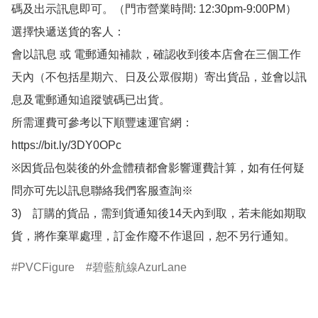
碼及出示訊息即可。（門市營業時間: 12:30pm-9:00PM）

選擇快遞送貨的客人：

會以訊息 或 電郵通知補款，確認收到後本店會在三個工作
天內（不包括星期六、日及公眾假期）寄出貨品，並會以訊
息及電郵通知追蹤號碼已出貨。

所需運費可參考以下順豐速運官網：

https://bit.ly/3DY0OPc

※因貨品包裝後的外盒體積都會影響運費計算，如有任何疑
問亦可先以訊息聯絡我們客服查詢※

3)　訂購的貨品，需到貨通知後14天內到取，若未能如期取
貨，將作棄單處理，訂金作廢不作退回，恕不另行通知。
PVCFigure
碧藍航線AzurLane