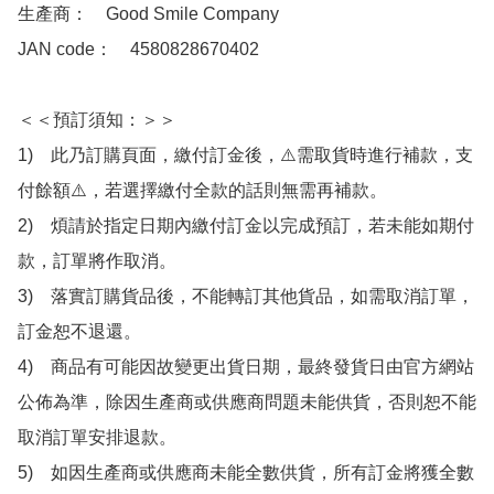
生產商：　Good Smile Company

JAN code：　4580828670402

＜＜預訂須知：＞＞

1)　此乃訂購頁面，繳付訂金後，⚠️需取貨時進行補款，支
付餘額⚠️，若選擇繳付全款的話則無需再補款。

2)　煩請於指定日期內繳付訂金以完成預訂，若未能如期付
款，訂單將作取消。

3)　落實訂購貨品後，不能轉訂其他貨品，如需取消訂單，
訂金恕不退還。

4)　商品有可能因故變更出貨日期，最終發貨日由官方網站
公佈為準，除因生產商或供應商問題未能供貨，否則恕不能
取消訂單安排退款。

5)　如因生產商或供應商未能全數供貨，所有訂金將獲全數