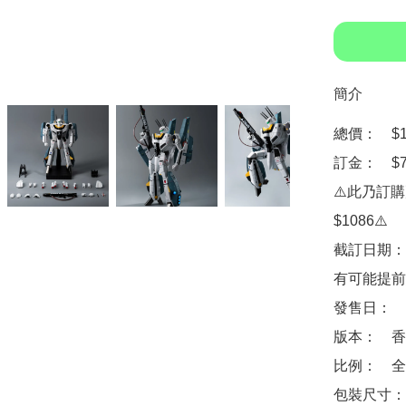
簡介
總價：　$17
訂金：　$7
⚠️此乃訂
$1086⚠️

截訂日期：
有可能提前
發售日：　2
版本：　香
比例：　全高約
包裝尺寸：　約