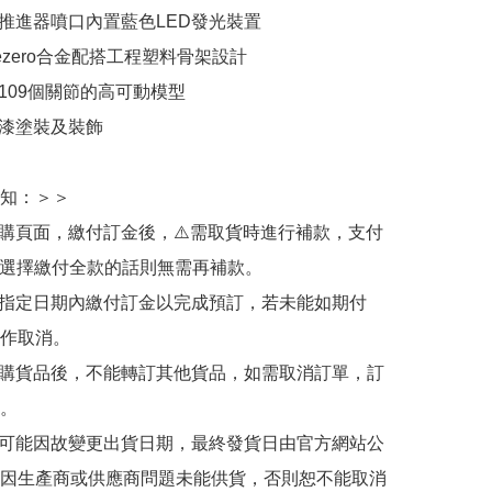
個推進器噴口內置藍色LED發光裝置

reezero合金配搭工程塑料骨架設計

109個關節的高可動模型

噴漆塗裝及裝飾

知：＞＞

訂購頁面，繳付訂金後，⚠️需取貨時進行補款，支付
若選擇繳付全款的話則無需再補款。

於指定日期內繳付訂金以完成預訂，若未能如期付
作取消。

訂購貨品後，不能轉訂其他貨品，如需取消訂單，訂
。

有可能因故變更出貨日期，最終發貨日由官方網站公
因生產商或供應商問題未能供貨，否則恕不能取消