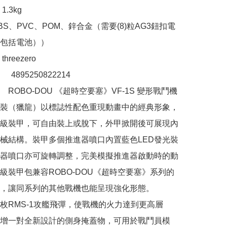
.3kg

S、PVC、POM、鋅合金（需要(8)粒AG3鈕扣電
包括電池））

reezero

：　4895250822214 

ROBO-DOU 《超時空要塞》VF-1S 變形戰鬥機
裝（獵龍）以標誌性配色重現動畫中的經典形象，
級裝甲，可自由裝上或脫下，外甲掀開後可展現內
械結構。裝甲多個推進器噴口內置藍色LED發光裝
器噴口亦可旋轉調整，完美模擬推進器啟動時的動
級裝甲包兼容ROBO-DOU《超時空要塞》系列的
，讓同系列的其他戰機也能呈現強化形態。

枚RMS-1攻艦飛彈，使戰機的火力達到更高層
增一對全新設計的側身掩蓋物，可用於戰鬥員模