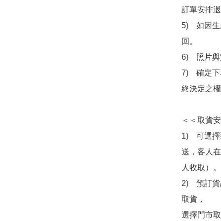
訂單安排退
5)　如因
回。

6)　照片
7)　確定
終決定之權
＜＜取貨安
1)　可選
送，客人在
人收取）。

2)　預訂貨
取貨，

選擇門市取