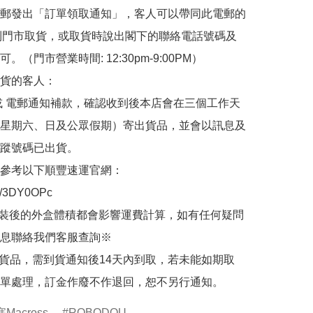
郵發出「訂單領取通知」，客人可以帶同此電郵的
de 到門市取貨，或取貨時說出閣下的聯絡電話號碼及
。（門市營業時間: 12:30pm-9:00PM）

貨的客人：

或 電郵通知補款，確認收到後本店會在三個工作天
星期六、日及公眾假期）寄出貨品，並會以訊息及
蹤號碼已出貨。

參考以下順豐速運官網：

.ly/3DY0OPc

裝後的外盒體積都會影響運費計算，如有任何疑問
息聯絡我們客服查詢※

的貨品，需到貨通知後14天內到取，若未能如期取
單處理，訂金作廢不作退回，恕不另行通知。
across
ROBODOU