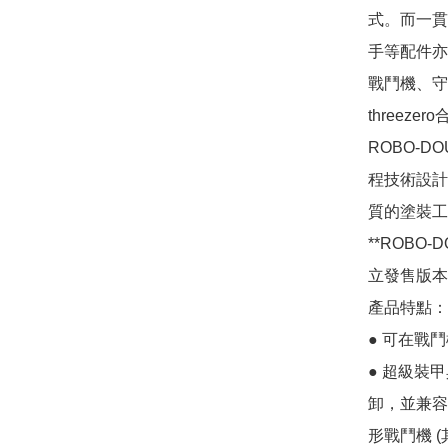
式。而一貫
手等配件亦
戰鬥機、守
threez
ROBO-D
程技術設計
質的塗裝工
**ROB
立發售版本。
產品特點：
● 可在戰
● 超級裝
卸，並兼容
形戰鬥機 (