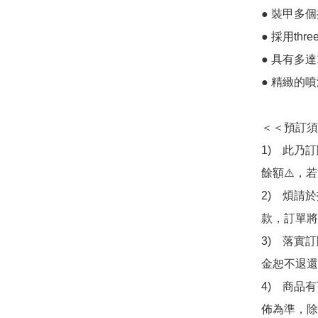
● 裝甲多
● 採用th
● 具有多達
● 精緻的
＜＜預訂須
1)　此乃
餘額⚠️，
2)　煩請
款，訂單將
3)　落實
金恕不退還
4)　商品
佈為準，除