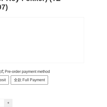
07)
re-order payment method
sit
全款 Full Payment
+