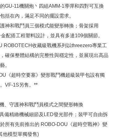
的GU-11機關炮丶四組AMM-1導彈和四對可互換
包括在內，滿足不同的擺設需求。​

護神和戰鬥員三個模式能變形轉換；骨架採用
ero合金配搭工程塑料設計，並具有多達109個關節。

OU ROBOTECH收藏級戰機系列以threezero專業工
，確保整體結構的完整性與穩定性，並展現出高品
藝。

O-DOU《超時空要塞》變形戰鬥機超級裝甲包設有獨
VF-1S另售。**

　

鬥機、守護神和戰鬥員模式之間變形轉換

甲具備精緻機械細節及LED發光部件；裝甲可自由拆
於所有先前推出的 ROBO-DOU《超時空戰神》變
其他模型單獨發售) 
