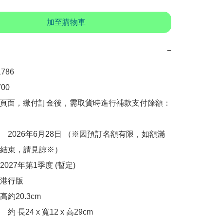
加至購物車
−
86

00　

購頁面，繳付訂金後，需取貨時進行補款支付餘額：
　2026年6月28日 （※因預訂名額有限，如額滿
結束，請見諒※）

027年第1季度 (暫定)

港行版

20.3cm  

 長24 x 寬12 x 高29cm
