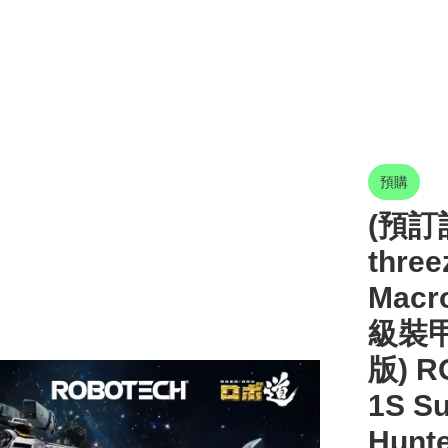
預購
(預訂訂
thr
Mac
級裝甲
版) R
1S Su
Hunte