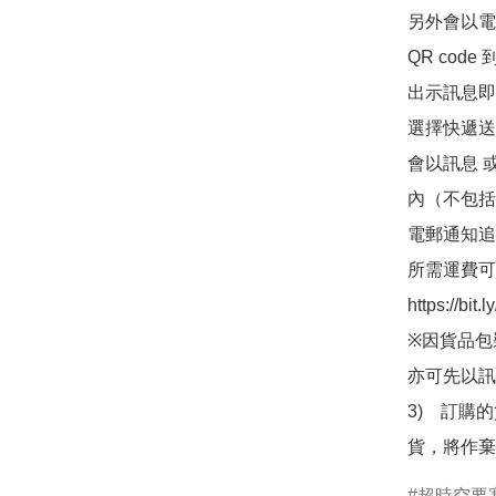
另外會以電
QR co
出示訊息即可
選擇快遞送
會以訊息 
內（不包括
電郵通知追
所需運費可
https://bit
※因貨品包
亦可先以訊
3)　訂購
貨，將作棄
超時空要塞M