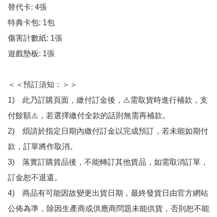
替代卡: 4張

特典卡包: 1包

傷害計數紙: 1張

遊戲墊板: 1張

＜＜預訂須知：＞＞

1)　此乃訂購頁面，繳付訂金後，⚠️需取貨時進行補款，支
付餘額⚠️，若選擇繳付全款的話則無需再補款。

2)　煩請於指定日期內繳付訂金以完成預訂，若未能如期付
款，訂單將作取消。

3)　落實訂購貨品後，不能轉訂其他貨品，如需取消訂單，
訂金恕不退還。

4)　商品有可能因故變更出貨日期，最終發貨日由官方網站
公佈為準，除因生產商或供應商問題未能供貨，否則恕不能