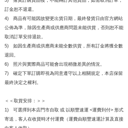
3)　落實訂購貨品後，不能轉訂其他貨品，如需取消訂單，
訂金恕不退還。

4)　商品有可能因故變更出貨日期，最終發貨日由官方網站
公佈為準，除因生產商或供應商問題未能供貨，否則恕不能
取消訂單安排退款。

5)　如因生產商或供應商未能全數供貨，所有訂金將獲全數
退回。

6)　照片與實際商品可能會出現稍微差異的情況。

7)　確定下單訂購即視為同意遵守以上相關規定，本店保留
最終決定之權利。

＜＜取貨安排：＞＞

1)　可選擇到本店門市自取 或 以順豐速運 <運費到付> 形式
寄送，客人在收貨時才付運費（運費由順豐速運計算及直接