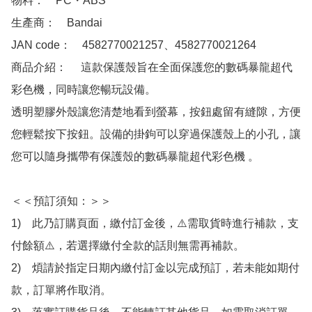
物料：　PC・ABS

生產商：　Bandai 

JAN code：　4582770021257、4582770021264 

商品介紹：　 這款保護殼旨在全面保護您的數碼暴龍超代
彩色機，同時讓您暢玩設備。

透明塑膠外殼讓您清楚地看到螢幕，按鈕處留有縫隙，方便
您輕鬆按下按鈕。設備的掛鉤可以穿過保護殼上的小孔，讓
您可以隨身攜帶有保護殼的數碼暴龍超代彩色機 。

＜＜預訂須知：＞＞

1)　此乃訂購頁面，繳付訂金後，⚠️需取貨時進行補款，支
付餘額⚠️，若選擇繳付全款的話則無需再補款。

2)　煩請於指定日期內繳付訂金以完成預訂，若未能如期付
款，訂單將作取消。
