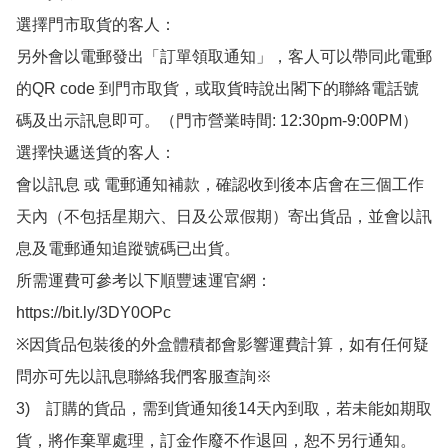
選擇門市取貨的客人：

另外會以電郵發出「訂單領取通知」，客人可以帶同此電郵
的QR code 到門市取貨，或取貨時說出閣下的聯絡電話號
碼及出示訊息即可。（門市營業時間: 12:30pm-9:00PM）

選擇快遞送貨的客人：

會以訊息 或 電郵通知補款，確認收到後本店會在三個工作
天內（不包括星期六、日及公眾假期）寄出貨品，並會以訊
息及電郵通知追蹤號碼已出貨。

所需運費可參考以下順豐速運官網：

https://bit.ly/3DY0OPc

※因貨品包裝後的外盒體積都會影響運費計算，如有任何疑
問亦可先以訊息聯絡我們客服查詢※

3)　訂購的貨品，需到貨通知後14天內到取，若未能如期取
貨，將作棄單處理，訂金作廢不作退回，恕不另行通知。