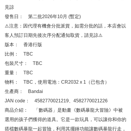
見諒

發售日：　第二批2026年10月 (暫定)

⚠️注意：因代理有機會分批派貨，如需分批的話，本店會以
客人預訂日期先後次序分配通知取貨，請見諒⚠️

版本：　香港行版 

比例：　TBC

包裝尺寸：　TBC

重量：　TBC

物料：　TBC，使用電池：CR2032 x 1（已包含）

生產商：　Bandai 

JAN code：　4582770021219、4582770021226 

商品介紹：　 「數碼器」是動畫《數碼暴龍大冒險》中被
選用的孩子們獲得的道具。它是一款玩具，可以讓你和你的
搭檔數碼暴龍一起冒險，利用其擺錘功能讓數碼暴龍行走，