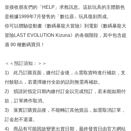
並接收朋友們的「HELP」求救訊息。這款玩具的主體顏色
是根據1999年7月發售的「數位器」玩具復刻而成。

你可以體驗從動畫《數碼暴龍大冒險》到電影《數碼暴龍大
冒險LAST EVOLUTION Kizuna》的各個階段，其中包含超
過 80 種數碼寶貝！

＜＜預訂須知：＞＞

1)　此乃訂購頁面，繳付訂金後，⚠️需取貨時進行補款，支
付餘額⚠️，若選擇繳付全款的話則無需再補款。

2)　煩請於指定日期內繳付訂金以完成預訂，若未能如期付
款，訂單將作取消。

3)　落實訂購貨品後，不能轉訂其他貨品，如需取消訂單，
訂金恕不退還。

4)　商品有可能因故變更出貨日期，最終發貨日由官方網站