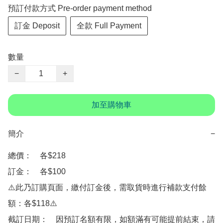
預訂付款方式 Pre-order payment method
訂金 Deposit
全款 Full Payment
數量
−
+
加至購物車
簡介
−
總價：　各$218

訂金：　各$100

⚠️此乃訂購頁面，繳付訂金後，需取貨時進行補款支付餘
額：各$118⚠️

截訂日期：　因預訂名額有限，如額滿有可能提前結束，請