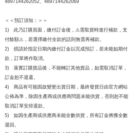
4897144262052、4897144262069

＜＜預訂須知：＞＞

1)　此乃訂購頁面，繳付訂金後，⚠️需取貨時進行補款，支
付餘額⚠️，若選擇繳付全款的話則無需再補款。

2)　煩請於指定日期內繳付訂金以完成預訂，若未能如期付
款，訂單將作取消。

3)　落實訂購貨品後，不能轉訂其他貨品，如需取消訂單，
訂金恕不退還。

4)　商品有可能因故變更出貨日期，最終發貨日由官方網站
公佈為準，除因生產商或供應商問題未能供貨，否則恕不能
取消訂單安排退款。

5)　如因生產商或供應商未能全數供貨，所有訂金將獲全數
退回。
