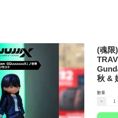
(魂限)
TRA
Gund
秋 &
數量
−