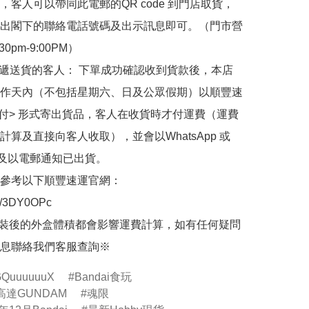
，客人可以帶同此電郵的QR code 到門店取貨，
出閣下的聯絡電話號碼及出示訊息即可。（門市營
30pm-9:00PM）

快遞送貨的客人： 下單成功確認收到貨款後，本店
作天內（不包括星期六、日及公眾假期）以順豐速
到付> 形式寄出貨品，客人在收貨時才付運費（運費
計算及直接向客人收取），並會以WhatsApp 或 
 及以電郵通知已出貨。

參考以下順豐速運官網：

.ly/3DY0OPc

裝後的外盒體積都會影響運費計算，如有任何疑問
息聯絡我們客服查詢※
QuuuuuuX
Bandai食玩
達GUNDAM
魂限