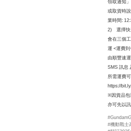
領取通知」
或取貨時說
業時間: 12:
2)　選擇
會在三個工
運 <運費
由順豐速運
SMS 訊息
所需運費可
https://bit
※因貨品包
亦可先以訊
GundamG
機動戰士高