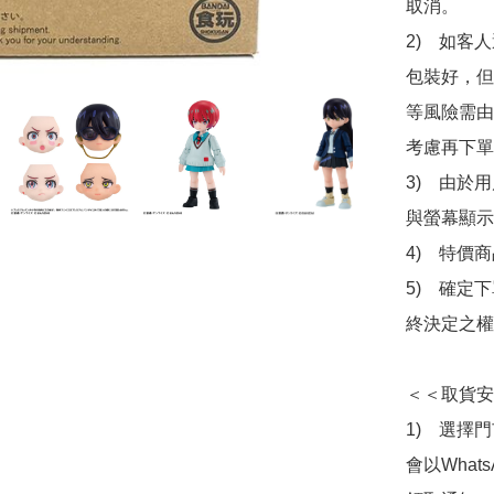
取消。

2)　如客
包裝好，但
等風險需由
考慮再下單
3)　由於
與螢幕顯示
4)　特價
5)　確定
終決定之權
＜＜取貨安
1)　選擇
會以What