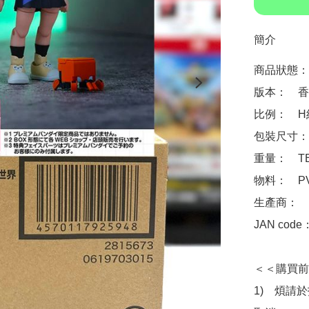
簡介
商品狀態：
版本：　香
比例：　H約
包裝尺寸：　
重量：　TB
物料：　PV
生產商：　Ba
JAN code：
＜＜購買前
1)　煩請