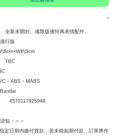
−
　全新未開封。魂限版連特典表情配件。

港行版

8cm×W約3cm

TBC

C

C・ABS・MABS

ndai

　  4570117925948

須知：＞＞

於指定日期內繳付貨款，若未能如期付款，訂單將作