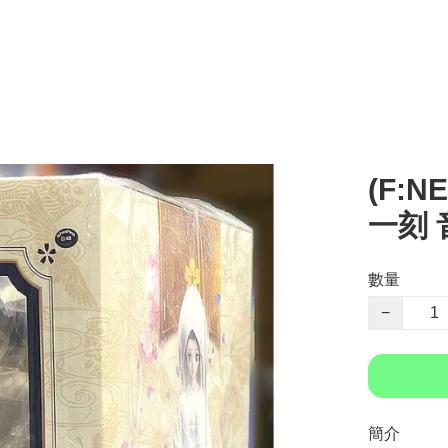
(F:N
一刻 
數量
−
簡介