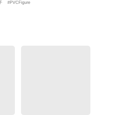
子
PVCFigure