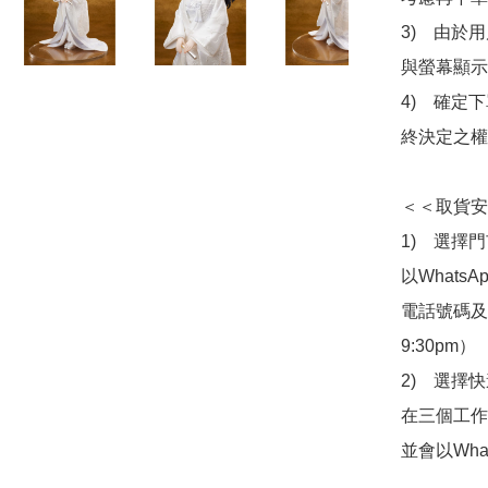
3)　由於
與螢幕顯示
4)　確定
終決定之權
＜＜取貨安
1)　選擇
以Whats
電話號碼及出
9:30pm）

2)　選擇
在三個工作
並會以Wha