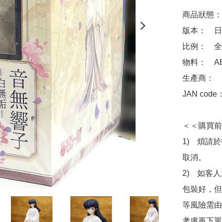
商品狀態：
版本：　日
比例：　全高
物料：　ABS
生產商：　Fu
JAN code
＜＜購買前
1)　煩請
取消。

2)　如客
包裝好，但
等風險需由
考慮再下單