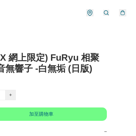
EX 網上限定) FuRyu 相聚
音無響子 -白無垢 (日版)
+
加至購物車
−