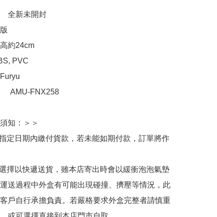
　全新未開封

版

約24cm

, PVC 

ryu

：　AMU-FNX258

須知：＞＞

於指定日期內繳付貨款，若未能如期付款，訂單將作
人選擇以快遞送貨，雖本店寄出時會以緩衝泡泡氣墊
運送過程中外盒有可能出現碰撞、擠壓等情況，此
客戶自行承擔負責。若嚴格要求外盒完整者請慎重
，或可選擇直接到本店門市自取。
