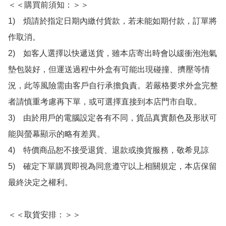
＜＜購買前須知：＞＞

1)　煩請於指定日期內繳付貨款，若未能如期付款，訂單將
作取消。

2)　如客人選擇以快遞送貨，雖本店寄出時會以緩衝泡泡氣
墊包裝好，但運送過程中外盒有可能出現碰撞、擠壓等情
況，此等風險需由客戶自行承擔負責。若嚴格要求外盒完整
者請慎重考慮再下單，或可選擇直接到本店門市自取。

3)　由於用戶的電腦設定各有不同，貨品真實顏色及形狀可
能與螢幕顯示的略有差異。

4)　特價商品恕不接受退貨、退款或換貨服務，敬希見諒

5)　確定下單購買即視為同意遵守以上相關規定，本店保留
最終決定之權利。

＜＜取貨安排：＞＞
