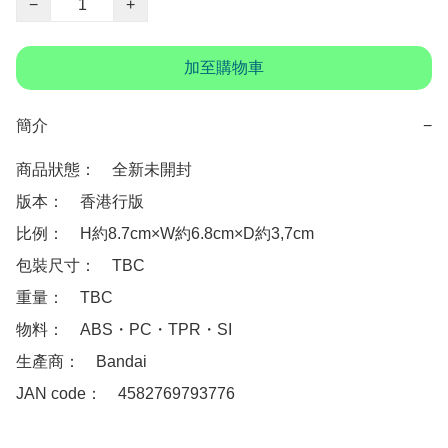
−
+
加至購物車
簡介
−
商品狀態：　全新未開封

版本：　香港行版

比例：　H約8.7cm×W約6.8cm×D約3,7cm

包裝尺寸：　TBC

重量：　TBC

物料：　ABS・PC・TPR・SI

生產商：　Bandai

JAN code：　4582769793776 
