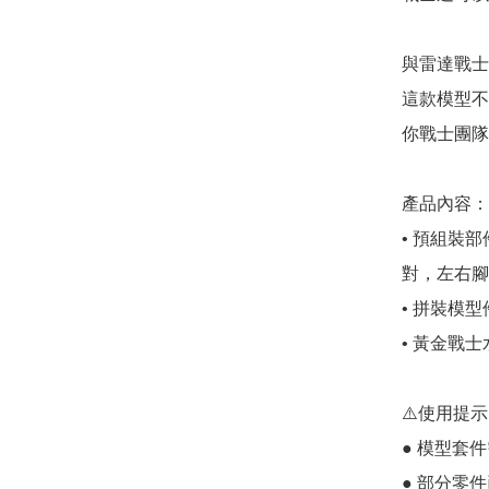
與雷達戰士
這款模型不
你戰士團隊
產品內容：

• 預組裝部件
對，左右腳 x
• 拼裝模型件 
• 黃金戰士
⚠️使用提示：
● 模型套
● 部分零