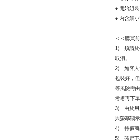
● 開始組
● 內含細
＜＜購買前
1)　煩請
取消。

2)　如客
包裝好，但
等風險需由
考慮再下單
3)　由於
與螢幕顯示
4)　特價
5)　確定