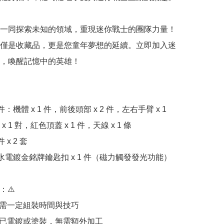
一同探索未知的領域，重現迷你戰士的團隊力量！

僅是收藏品，更是您童年夢想的延續。立即加入迷
，喚醒記憶中的英雄！

：機體 x 1 件，前後頭部 x 2 件，左右手臂 x 1 
 1 對，紅色頂蓋 x 1 件，天線 x 1 條

x 2 套

水電鍍金銘牌鑰匙扣 x 1 件（磁力觸發發光功能）

⚠️

件需一定組裝時間與技巧

件已電鍍或塗裝，無需額外加工
