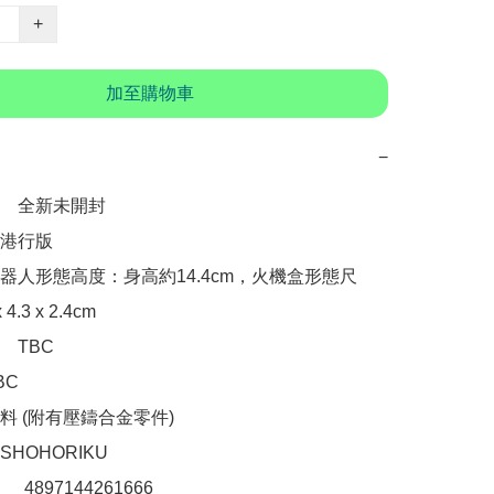
+
加至購物車
−
　全新未開封

港行版

器人形態高度：身高約14.4cm，火機盒形態尺
.3 x 2.4cm

TBC

C

 (附有壓鑄合金零件)

OHORIKU 

：　4897144261666 
