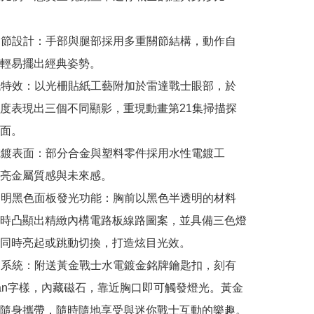
動關節設計：手部與腿部採用多重關節結構，動作自
輕易擺出經典姿勢。

貼紙特效：以光柵貼紙工藝附加於雷達戰士眼部，於
度表現出三個不同顯影，重現動畫第21集掃描探
面。

質電鍍表面：部分合金與塑料零件採用水性電鍍工
亮金屬質感與未來感。

半透明黑色面板發光功能：胸前以黑色半透明的材料
時凸顯出精緻內構電路板線路圖案，並具備三色燈
同時亮起或跳動切換，打造炫目光效。

觸發系統：附送黃金戰士水電鍍金銘牌鑰匙扣，刻有
ightan字樣，內藏磁石，靠近胸口即可觸發燈光。黃金
隨身攜帶，隨時隨地享受與迷你戰士互動的樂趣。
