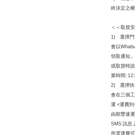
終決定之權
＜＜取貨安
1)　選擇
會以What
領取通知」
或取貨時說
業時間: 12:
2)　選擇
會在三個工
運 <運費
由順豐速運
SMS 訊息
所需運費可