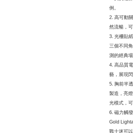
例。

2. 高可
然流暢，可
3. 光柵
三個不同角
測的經典場
4. 高品
藝，展現閃
5. 胸前
製造，亮燈
光模式，可
6. 磁力
Gold L
戰士迷可以