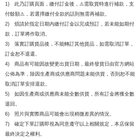
1)　此乃訂購頁面，繳付訂金後，⚠️需取貨時進行補款，支
付餘額⚠️，若選擇繳付全款的話則無需再補款。

2)　煩請於指定日期內繳付訂金以完成預訂，若未能如期付
款，訂單將作取消。

3)　落實訂購貨品後，不能轉訂其他貨品，如需取消訂單，
訂金恕不退還。

4)　商品有可能因故變更出貨日期，最終發貨日由官方網站
公佈為準，除因生產商或供應商問題未能供貨，否則恕不能
取消訂單安排退款。

5)　如因生產商或供應商未能全數供貨，所有訂金將獲全數
退回。

6)　照片與實際商品可能會出現稍微差異的情況。

7)　確定下單訂購即視為同意遵守以上相關規定，本店保留
最終決定之權利。
