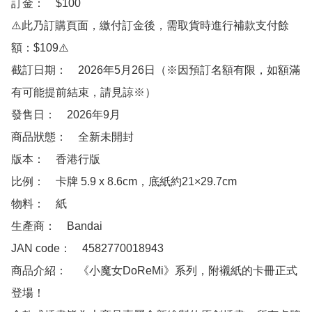
訂金：　$100 

⚠️此乃訂購頁面，繳付訂金後，需取貨時進行補款支付餘
額：$109⚠️

截訂日期：　2026年5月26日（※因預訂名額有限，如額滿
有可能提前結束，請見諒※）

發售日：　2026年9月

商品狀態：　全新未開封 

版本：　香港行版 

比例：　卡牌 5.9 x 8.6cm，底紙約21×29.7cm

物料：　紙

生產商：　Bandai

JAN code：　4582770018943 

商品介紹：　《小魔女DoReMi》系列，附襯紙的卡冊正式
登場！
