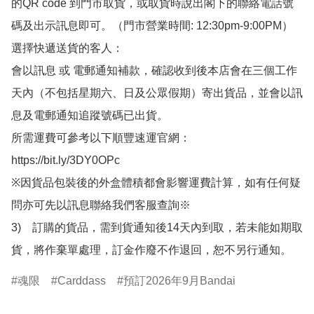
的QR code 到門市取貨，或取貨時說出閣下的聯絡電話號
碼及出示訊息即可。（門市營業時間: 12:30pm-9:00PM）

選擇快遞送貨的客人：

會以訊息 或 電郵通知補款，確認收到後本店會在三個工作
天內（不包括星期六、日及公眾假期）寄出貨品，並會以訊
息及電郵通知追蹤號碼已出貨。

所需運費可參考以下順豐速運官網：

https://bit.ly/3DY0OPc

※因貨品包裝後的外盒體積都會影響運費計算，如有任何疑
問亦可先以訊息聯絡我們客服查詢※

3)　訂購的貨品，需到貨通知後14天內到取，若未能如期取
貨，將作棄單處理，訂金作廢不作退回，恕不另行通知。
魂限
Carddass
預訂2026年9月Bandai