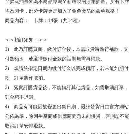
全款式插畫皆為本商品專屬全新繪製的原創插畫。所有卡牌
均為閃卡，部分卡牌更是加入了金色燙箔的豪華規格！

商品內容：　卡牌：14張（共14種）

＜＜預訂須知：＞＞

1)　此乃訂購頁面，繳付訂金後，⚠️需取貨時進行補款，支
付餘額⚠️，若選擇繳付全款的話則無需再補款。

2)　煩請於指定日期內繳付訂金以完成預訂，若未能如期付
款，訂單將作取消。

3)　落實訂購貨品後，不能轉訂其他貨品，如需取消訂單，
訂金恕不退還。

4)　商品有可能因故變更出貨日期，最終發貨日由官方網站
公佈為準，除因生產商或供應商問題未能供貨，否則恕不能
取消訂單安排退款。
