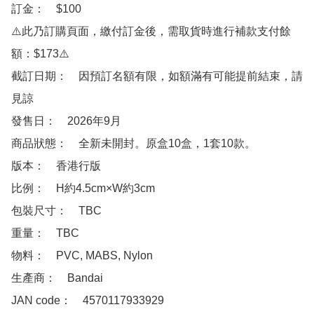
訂金：　$100　

⚠️此乃訂購頁面，繳付訂金後，需取貨時進行補款支付餘
額：$173⚠️

截訂日期：　因預訂名額有限，如額滿有可能提前結束，請
見諒

發售日：　2026年9月

商品狀態：　全新未開封。原盒10盒，1套10款。

版本：　香港行版

比例：　H約4.5cm×W約3cm

包裝尺寸：　TBC

重量：　TBC

物料：　PVC, MABS, Nylon

生產商：　Bandai

JAN code：　4570117933929
