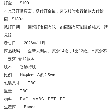
訂金：　$100　

⚠️此乃訂購頁面，繳付訂金後，需取貨時進行補款支付餘
額：$180⚠️

截訂日期：　因預訂名額有限，如額滿有可能提前結束，請
見諒

發售日：　2026年11月

商品狀態：　全新未開封。原盒14盒，1套12款。⚠️原盒不
一定齊1套12款⚠️

版本：　香港行版

比例：　H約4cm×W約2.5cm

包裝尺寸：　TBC

重量：　TBC

物料：　PVC・MABS・PET・PP

生產商：　Bandai 
