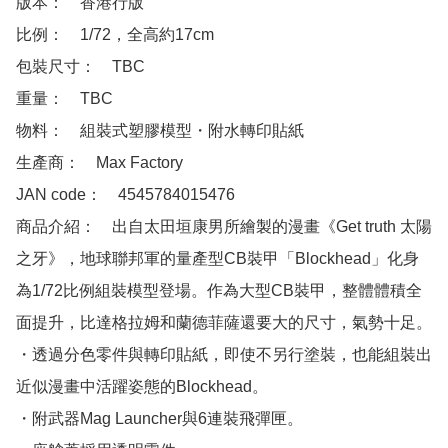
版本：　香港行版

比例：　1/72，全高約17cm

包裝尺寸：　TBC

重量：　TBC

物料：　組裝式塑膠模型・附水轉印貼紙

生產商：　Max Factory 

JAN code：　4545784015476

商品介紹：　出自太田垣康男所繪製的漫畫《Get truth 太陽
之牙》，地球聯邦軍的量產型CB裝甲「Blockhead」化身
為1/72比例組裝模型登場。作為大型CB裝甲，整體體積全
面提升，比達格拉姆和蘭德菲薩還要大的尺寸，氣勢十足。

・透過分色零件與轉印貼紙，即使不另行塗裝，也能組裝出
近似漫畫中活躍姿態的Blockhead。

・附武器Mag Launcher與6連裝飛彈匣。
