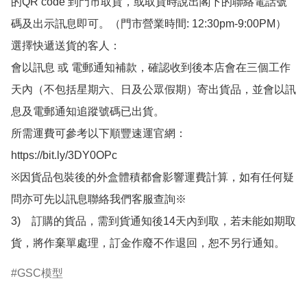
的QR code 到門市取貨，或取貨時說出閣下的聯絡電話號
碼及出示訊息即可。（門市營業時間: 12:30pm-9:00PM）

選擇快遞送貨的客人：

會以訊息 或 電郵通知補款，確認收到後本店會在三個工作
天內（不包括星期六、日及公眾假期）寄出貨品，並會以訊
息及電郵通知追蹤號碼已出貨。

所需運費可參考以下順豐速運官網：

https://bit.ly/3DY0OPc

※因貨品包裝後的外盒體積都會影響運費計算，如有任何疑
問亦可先以訊息聯絡我們客服查詢※

3)　訂購的貨品，需到貨通知後14天內到取，若未能如期取
貨，將作棄單處理，訂金作廢不作退回，恕不另行通知。
GSC模型