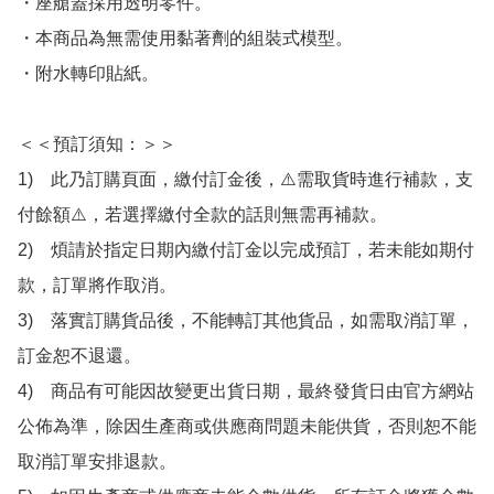
・座艙蓋採用透明零件。

・本商品為無需使用黏著劑的組裝式模型。

・附水轉印貼紙。

＜＜預訂須知：＞＞

1)　此乃訂購頁面，繳付訂金後，⚠️需取貨時進行補款，支
付餘額⚠️，若選擇繳付全款的話則無需再補款。

2)　煩請於指定日期內繳付訂金以完成預訂，若未能如期付
款，訂單將作取消。

3)　落實訂購貨品後，不能轉訂其他貨品，如需取消訂單，
訂金恕不退還。

4)　商品有可能因故變更出貨日期，最終發貨日由官方網站
公佈為準，除因生產商或供應商問題未能供貨，否則恕不能
取消訂單安排退款。
