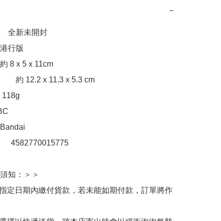
−
　全新未開封

行版  

3 cm

18g

C

ndai 

：　4582770015775 

須知：＞＞

於指定日期內繳付貨款，若未能如期付款，訂單將作