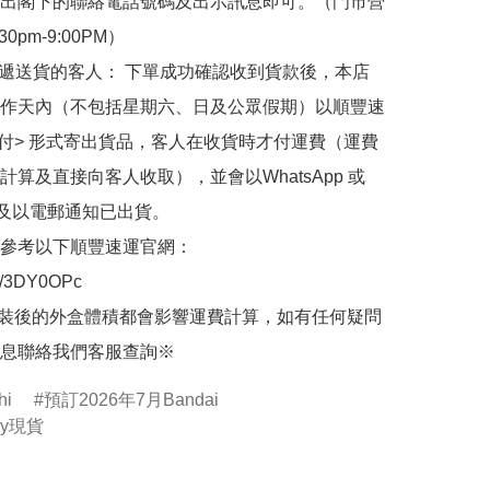
出閣下的聯絡電話號碼及出示訊息即可。（門市營
30pm-9:00PM）

快遞送貨的客人： 下單成功確認收到貨款後，本店
作天內（不包括星期六、日及公眾假期）以順豐速
到付> 形式寄出貨品，客人在收貨時才付運費（運費
計算及直接向客人收取），並會以WhatsApp 或 
 及以電郵通知已出貨。

參考以下順豐速運官網：

.ly/3DY0OPc

裝後的外盒體積都會影響運費計算，如有任何疑問
息聯絡我們客服查詢※
hi
預訂2026年7月Bandai
by現貨