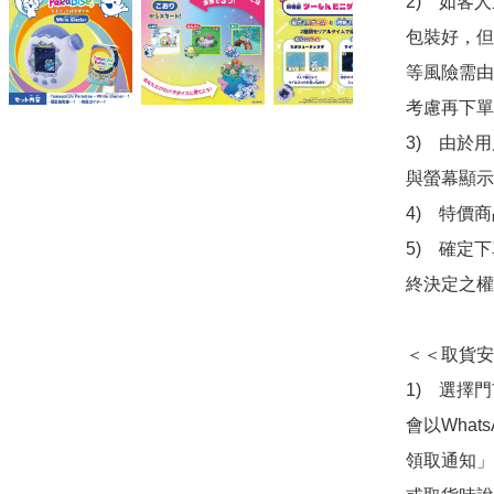
2)　如客
包裝好，但
等風險需由
考慮再下單
3)　由於
與螢幕顯示
4)　特價
5)　確定
終決定之權
＜＜取貨安
1)　選擇
會以What
領取通知」