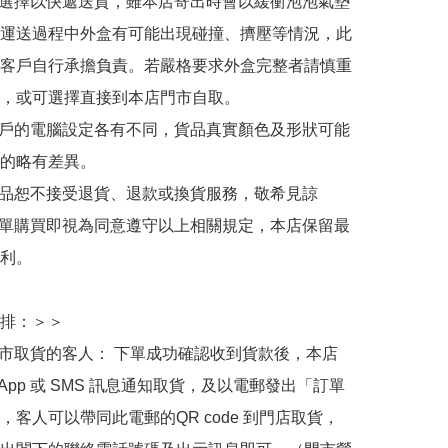
人選擇以快遞送貨，雖本店寄出時會以緩衝泡泡氣墊
運送過程中外盒有可能出現碰撞、擠壓等情況，此
客戶自行承擔負責。若嚴格要求外盒完整者請慎重
，或可選擇直接到本店門市自取。

用戶的電腦設定各有不同，貨品真實顏色及形狀可能
的略有差異。

商品恕不接受退貨、退款或換貨服務，敬希見諒

下單購買即視為同意遵守以上相關規定，本店保留最
利。

排：＞＞

門市取貨的客人： 下單成功確認收到貨款後，本店
sApp 或 SMS 訊息通知取貨，及以電郵發出「訂單
，客人可以帶同此電郵的QR code 到門店取貨，