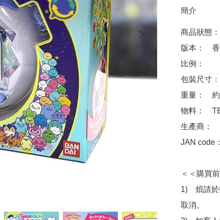
簡介
商品狀態：
版本：　香港
比例：　	約 8 x 5 x 11cm

包裝尺寸：　	約 12.2 x 11.3 x 5.
重量：　約 1
物料：　TB
生產商：　Ba
JAN code
＜＜購買前
1)　煩請
取消。
