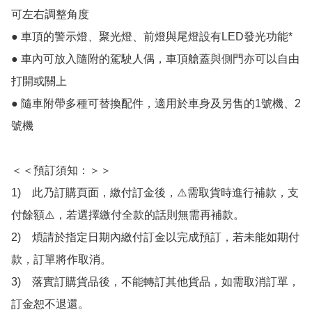
可左右調整角度

● 車頂的警示燈、聚光燈、前燈與尾燈設有LED發光功能*

● 車內可放入隨附的駕駛人偶，車頂艙蓋與側門亦可以自由
打開或關上

● 隨車附帶多種可替換配件，適用於車身及另售的1號機、2
號機

＜＜預訂須知：＞＞

1)　此乃訂購頁面，繳付訂金後，⚠️需取貨時進行補款，支
付餘額⚠️，若選擇繳付全款的話則無需再補款。

2)　煩請於指定日期內繳付訂金以完成預訂，若未能如期付
款，訂單將作取消。

3)　落實訂購貨品後，不能轉訂其他貨品，如需取消訂單，
訂金恕不退還。
