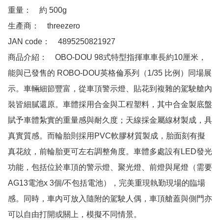
重量：　約 500g

生產商：　threezero

JAN code：　4895250821927 

商品介紹：　OBO-DOU 98式特型指揮車車長約10厘米，
能與已發售的 ROBO-DOU英格倫系列（1/35 比例）同場展
示。車輛細節豐富，從車頂警示燈、貼花到複雜的駕駛艙內
裝皆細膩還原。車體採用合金與工程塑料，其中合金製底盤
賦予車體紮實的重量感與耐久度；天線採金屬線材製成，具
真實質感。而輪胎則採用PVC軟膠材質製成，胎面刻有擬
真花紋，前輪胎更可左右調整角度。車體多處設有LED發光
功能，包括位於車頂的警示燈、聚光燈、前燈與尾燈（需要
AG13電池x 3個/不包括電池），完美重現執勤現場的臨場
感。同時，車內可放入隨附的駕駛人偶，車頂艙蓋與側門亦
可以自由打開或關上，模擬不同情景。
