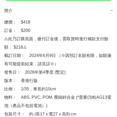
簡介
−
總價：　$418 

訂金：　$200　

⚠️此乃訂購頁面，繳付訂金後，需取貨時進行補款支付餘
額： $218⚠️

截訂日期：　2024年6月9日 （※因預訂名額有限，如額滿
有可能提前結束，請見諒※）

發售日：　2026年第4季度 (暫定)

版本：　香港行版

比例：　1/35，車長約10cm

物料：　ABS, PVC, POM, 壓鑄鋅合金 (*需要(3)粒AG13電
池（產品不包括電池）)

包裝尺寸：　約 (長17 x 寬27 x 高8) cm 
