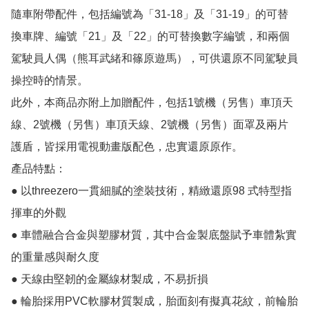
隨車附帶配件，包括編號為「31-18」及「31-19」的可替
換車牌、編號「21」及「22」的可替換數字編號，和兩個
駕駛員人偶（熊耳武緒和篠原遊馬），可供還原不同駕駛員
操控時的情景。

此外，本商品亦附上加贈配件，包括1號機（另售）車頂天
線、2號機（另售）車頂天線、2號機（另售）面罩及兩片
護盾，皆採用電視動畫版配色，忠實還原原作。

產品特點：　

● 以threezero一貫細膩的塗裝技術，精緻還原98 式特型指
揮車的外觀

● 車體融合合金與塑膠材質，其中合金製底盤賦予車體紮實
的重量感與耐久度

● 天線由堅韌的金屬線材製成，不易折損

● 輪胎採用PVC軟膠材質製成，胎面刻有擬真花紋，前輪胎