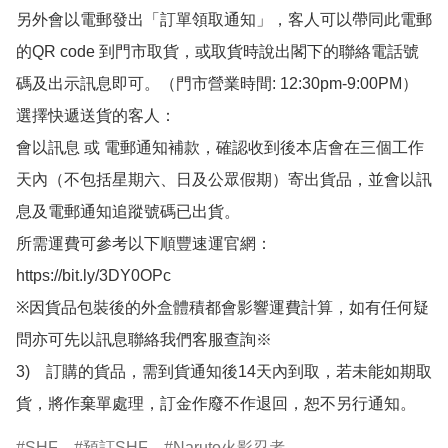
另外會以電郵發出「訂單領取通知」，客人可以帶同此電郵
的QR code 到門市取貨，或取貨時說出閣下的聯絡電話號
碼及出示訊息即可。（門市營業時間: 12:30pm-9:00PM）

選擇快遞送貨的客人：

會以訊息 或 電郵通知補款，確認收到後本店會在三個工作
天內（不包括星期六、日及公眾假期）寄出貨品，並會以訊
息及電郵通知追蹤號碼已出貨。

所需運費可參考以下順豐速運官網：

https://bit.ly/3DY0OPc

※因貨品包裝後的外盒體積都會影響運費計算，如有任何疑
問亦可先以訊息聯絡我們客服查詢※

3)　訂購的貨品，需到貨通知後14天內到取，若未能如期取
貨，將作棄單處理，訂金作廢不作退回，恕不另行通知。
SHF
預訂SHF
Naruto火影忍者