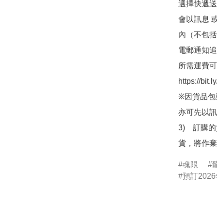
選擇快遞送
會以訊息 
內（不包括
電郵通知追
所需運費可
https://bit
※因貨品包
亦可先以訊
3)　訂購
貨，將作棄
魂限
龍
預訂2026