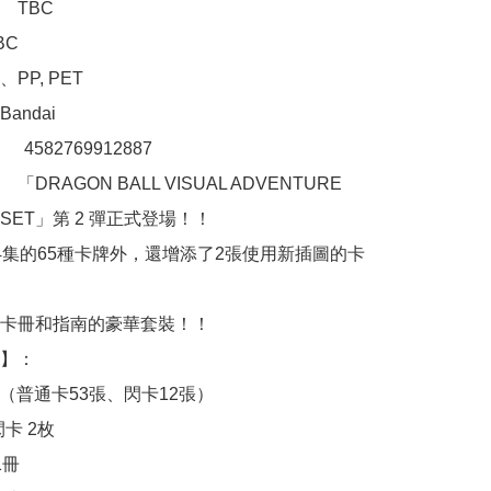
TBC

C

P, PET

ndai

：　4582769912887 

DRAGON BALL VISUAL ADVENTURE 
 SET」第 2 彈正式登場！！

4集的65種卡牌外，還增添了2張使用新插圖的卡
卡冊和指南的豪華套裝！！

】：　

枚 （普通卡53張、閃卡12張）

卡 2枚

冊
