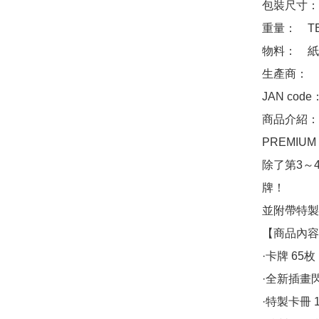
包裝尺寸：　
重量：　TB
物料：　紙、P
生產商：　Ba
JAN code
商品介紹：　「
PREMIUM
除了第3～
牌！

並附帶特製
【商品內容
·卡牌 65
·全新插畫閃
·特製卡冊 1