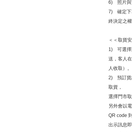
6)　照片
7)　確定
終決定之權
＜＜取貨安
1)　可選
送，客人在
人收取）。

2)　預訂貨
取貨，

選擇門市取
另外會以電
QR co
出示訊息即可