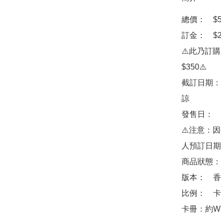
總價：　$55
訂金：　$20
⚠️此乃訂
$350⚠️

截訂日期：
諒

發售日：　20
⚠️注意：
人預訂日期
商品狀態：
版本：　香港
比例：　卡牌
卡冊：約W17.