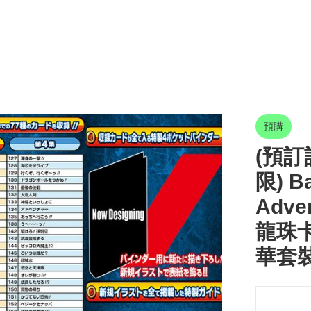
預購
(預訂訂
限) Ba
Adven
龍珠卡
華套裝