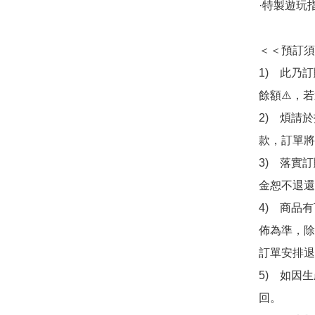
·特製遊玩指
＜＜預訂須
1)　此乃
餘額⚠️，
2)　煩請
款，訂單將
3)　落實
金恕不退還
4)　商品
佈為準，除
訂單安排退
5)　如因
回。
