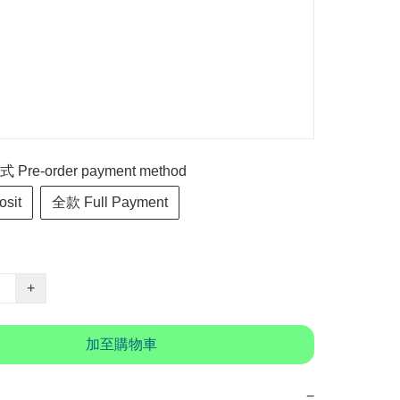
re-order payment method
sit
全款 Full Payment
+
加至購物車
−