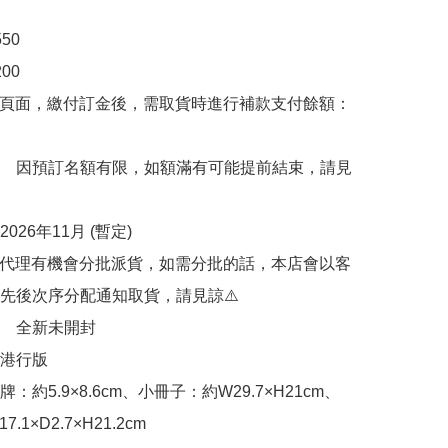
0

0

購頁面，繳付訂金後，需取貨時進行補款支付餘額：
　因預訂名額有限，如額滿有可能提前結束，請見
26年11月 (暫定)

因代理有機會分批派貨，如需分批的話，本店會以客
先後次序分配通知取貨，請見諒⚠️

　全新未開封

行版 

：約5.9×8.6cm、小冊子：約W29.7×H21cm、
1×D2.7×H21.2cm
