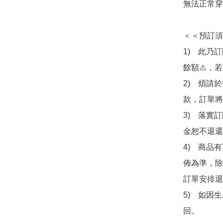
無法正常穿
＜＜預訂須
1)　此乃
餘額⚠️，
2)　煩請
款，訂單將
3)　落實
金恕不退還
4)　商品
佈為準，除
訂單安排退
5)　如因
回。
