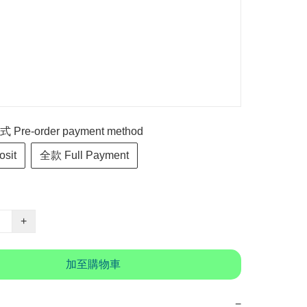
re-order payment method
sit
全款 Full Payment
+
加至購物車
−