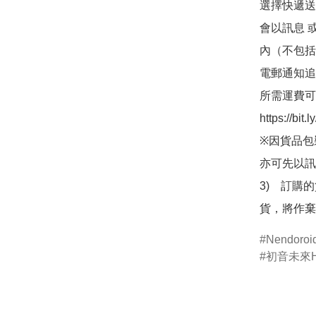
選擇快遞送
會以訊息 
內（不包括
電郵通知追
所需運費可
https://bit
※因貨品包
亦可先以訊
3)　訂購
貨，將作棄
Nendor
初音未來Ha