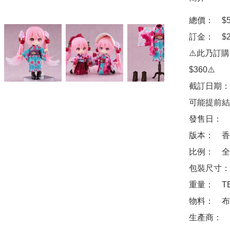
總價：　$56
訂金：　$2
⚠️此乃訂
$360⚠️

截訂日期：
可能提前結
發售日：　2
版本：　香
比例：　全高
包裝尺寸：　
重量：　TB
物料：　布
生產商：　Goo