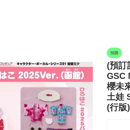
預購
(預訂訂
GSC 
櫻未來 
土娃 S
(行版)