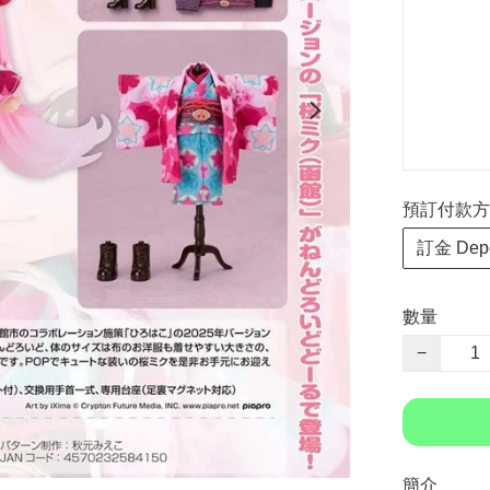
預訂付款方式 P
訂金 Depo
數量
−
簡介