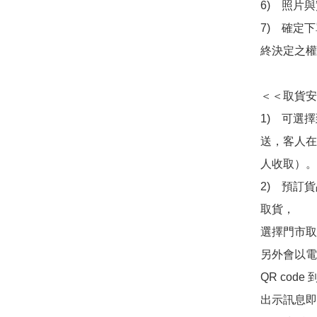
6)　照片
7)　確定
終決定之權
＜＜取貨安
1)　可選
送，客人在
人收取）。

2)　預訂貨
取貨，

選擇門市取
另外會以電
QR co
出示訊息即可