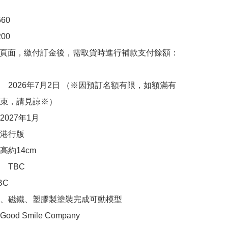
0

00　

購頁面，繳付訂金後，需取貨時進行補款支付餘額：
　2026年7月2日 （※因預訂名額有限，如額滿有
束，請見諒※）

027年1月

港行版

約14cm

TBC

C

、磁鐵、塑膠製塗裝完成可動模型

d Smile Company
