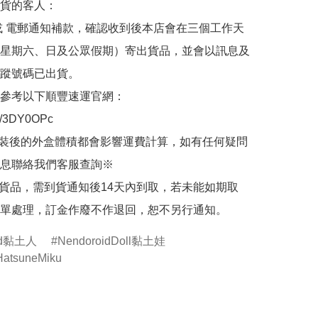
貨的客人：

或 電郵通知補款，確認收到後本店會在三個工作天
星期六、日及公眾假期）寄出貨品，並會以訊息及
蹤號碼已出貨。

參考以下順豐速運官網：

.ly/3DY0OPc

裝後的外盒體積都會影響運費計算，如有任何疑問
息聯絡我們客服查詢※

的貨品，需到貨通知後14天內到取，若未能如期取
單處理，訂金作廢不作退回，恕不另行通知。
oid黏土人
NendoroidDoll黏土娃
tsuneMiku