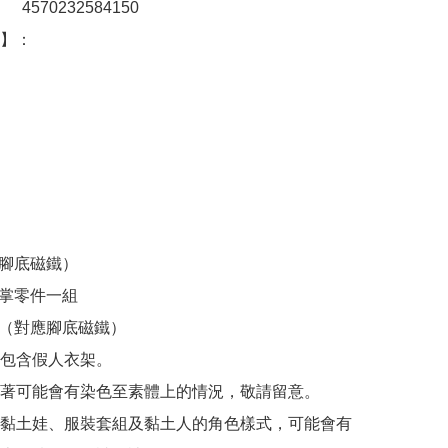
：　4570232584150

：  　

腳底磁鐵）

掌零件一組

座（對應腳底磁鐵）

包含假人衣架。

著可能會有染色至素體上的情況，敬請留意。

黏土娃、服裝套組及黏土人的角色樣式，可能會有