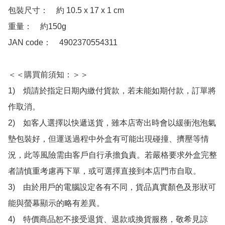
包裝尺寸：　約 10.5 x 17 x 1 cm

重量：　約150g

JAN code：　4902370554311

＜＜購買前須知：＞＞

1)　煩請於指定日期內繳付貨款，若未能如期付款，訂單將
作取消。

2)　如客人選擇以快遞送貨，雖本店寄出時會以緩衝泡泡氣
墊包裝好，但運送過程中外盒有可能出現碰撞、擠壓等情
況，此等風險需由客戶自行承擔負責。若嚴格要求外盒完整
者請慎重考慮再下單，或可選擇直接到本店門市自取。

3)　由於用戶的電腦設定各有不同，貨品真實顏色及形狀可
能與螢幕顯示的略有差異。

4)　特價商品恕不接受退貨、退款或換貨服務，敬希見諒
